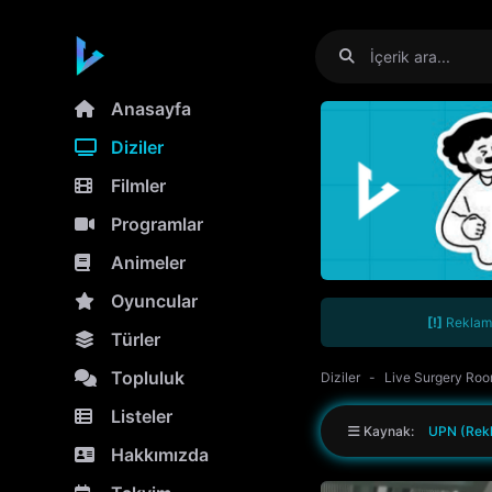
Anasayfa
Diziler
Filmler
Programlar
Animeler
Oyuncular
[!]
Reklamla
Türler
Topluluk
Diziler
Live Surgery Ro
Listeler
Kaynak:
UPN (Rekl
Hakkımızda