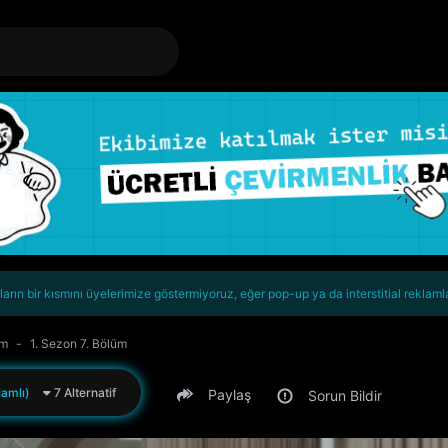
rın bir kısmını üyelerimize göstermiyoruz, eğer pop-up ya da interstitial reklaml
om
1. Sezon 7. Bölüm
amlı)
7 Alternatif
Paylaş
Sorun Bildir