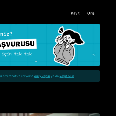
Kayıt
Giriş
ar sizi rahatsız ediyorsa
giriş yapın
ya da
kayıt olun
.