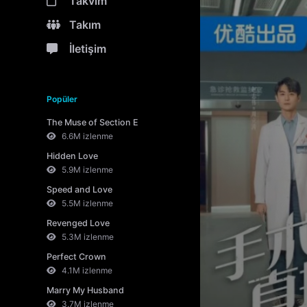
Takvim
Takım
İletişim
Popüler
The Muse of Section E
6.6M izlenme
Hidden Love
5.9M izlenme
Speed and Love
5.5M izlenme
Revenged Love
5.3M izlenme
Perfect Crown
4.1M izlenme
Marry My Husband
3.7M izlenme