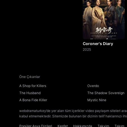
Coroner's Diary
2025
Öne Çıkanlar
A Shop for Killers
Overdo
The Husband
The Shadow Sovereign
A Bona Fide Killer
Mystic Nine
webdramaturkey’de yer alan tüm içerikler video paylaşım siteleri ara
kabul etmemektedir. Sitemizde bulunan bir dizinin telif haklarınızı ih
Popüler Asya Dizileri
Keşfet
Hakkımızda
Takvim
Takım