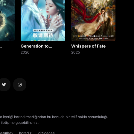
Generation to
Whispers of Fate
ery
Generation
2026
2025
o içeriği barındırmadığından bu konuda bir telif hakkı sorumluluğu
iletişime geçebilirsiniz.
kore dizisi izle
çin dizisi izle
maturkey
koredizi
dizigecesi