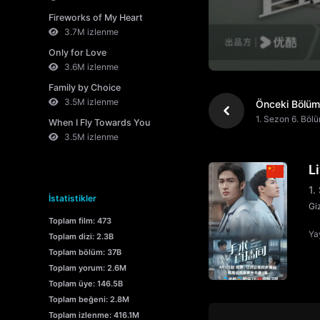
Fireworks of My Heart
3.7M izlenme
Only for Love
3.6M izlenme
Family by Choice
3.5M izlenme
Önceki Bölüm
1. Sezon 6. Böl
When I Fly Towards You
3.5M izlenme
L
1.
İstatistikler
Gi
Toplam film: 473
Yay
Toplam dizi: 2.3B
Toplam bölüm: 37B
Toplam yorum: 2.6M
Toplam üye: 146.5B
Toplam beğeni: 2.8M
Toplam izlenme: 416.1M