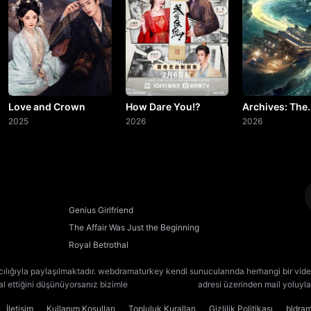
20. Bölüm
21. Bölüm
22. Bölüm
23. Bölüm
Love and Crown
How Dare You!?
Archives: The
2025
2026
Nanyang Myst
2026
24. Bölüm
25. Bölüm
26. Bölüm
Genius Girlfriend
The Affair Was Just the Beginning
27. Bölüm
Royal Betrothal
28. Bölüm
Final
cılığıyla paylaşılmaktadır. webdramaturkey kendi sunucularında herhangi bir vide
lal ettiğini düşünüyorsanız bizimle
[email protected]
adresi üzerinden mail yoluyla 
İletişim
Kullanım Koşulları
Topluluk Kuralları
Gizlilik Politikası
bldra