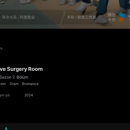
üm
ive Surgery Room
 Sezon 7. Bölüm
zem
Dram
Bromance
ın yılı
2024