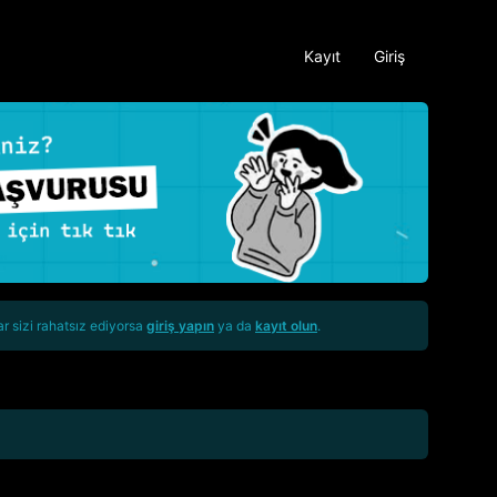
Kayıt
Giriş
ar sizi rahatsız ediyorsa
giriş yapın
ya da
kayıt olun
.