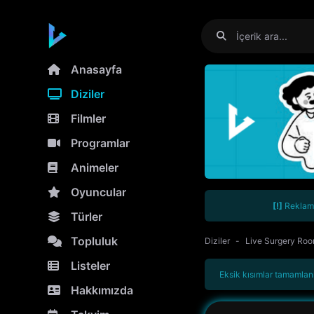
Anasayfa
Diziler
Filmler
Programlar
Animeler
Oyuncular
[!]
Reklamla
Türler
Topluluk
Diziler
Live Surgery Ro
Listeler
Eksik kısımlar tamamlanm
Hakkımızda