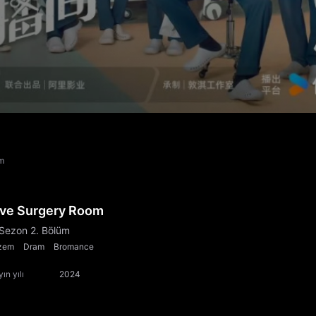
üm
ive Surgery Room
 Sezon 2. Bölüm
zem
Dram
Bromance
ın yılı
2024