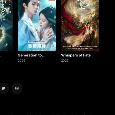
Generation to
Whispers of Fate
ery
Generation
2026
2025