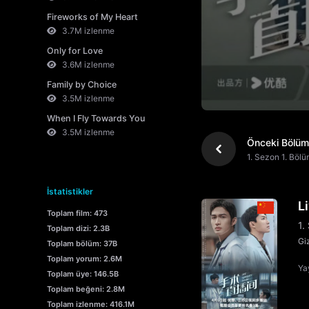
Fireworks of My Heart
3.7M izlenme
Only for Love
3.6M izlenme
Family by Choice
3.5M izlenme
When I Fly Towards You
3.5M izlenme
Önceki Bölüm
1. Sezon 1. Böl
İstatistikler
L
Toplam film: 473
1.
Toplam dizi: 2.3B
Gi
Toplam bölüm: 37B
Toplam yorum: 2.6M
Yay
Toplam üye: 146.5B
Toplam beğeni: 2.8M
Toplam izlenme: 416.1M