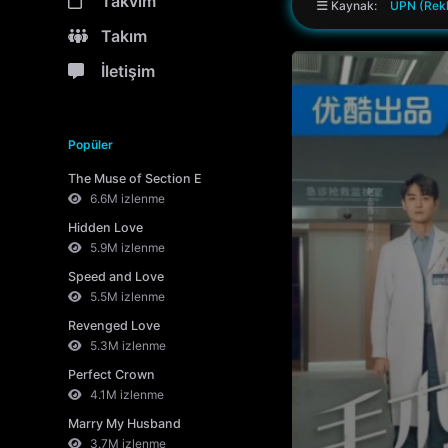
Takvim
Kaynak:
UPN (Rekl
Takım
İletişim
Popüler
The Muse of Section E
6.6M izlenme
Hidden Love
5.9M izlenme
Speed and Love
5.5M izlenme
Revenged Love
5.3M izlenme
Perfect Crown
4.1M izlenme
Marry My Husband
3.7M izlenme