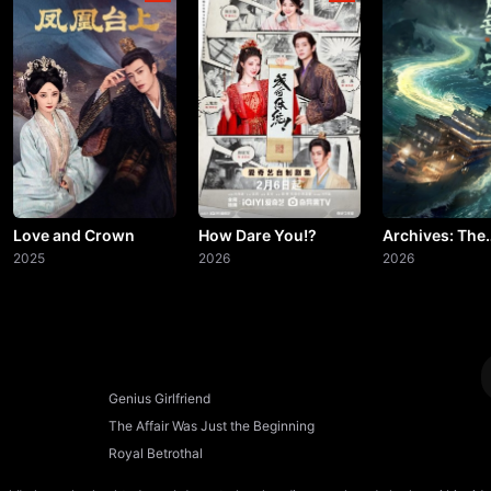
19. Bölüm
20. Bölüm
21. Bölüm
22. Bölüm
23. Bölüm
Love and Crown
How Dare You!?
Archives: The
2025
2026
Nanyang Myst
2026
24. Bölüm
25. Bölüm
26. Bölüm
Genius Girlfriend
The Affair Was Just the Beginning
27. Bölüm
Royal Betrothal
28. Bölüm
Final