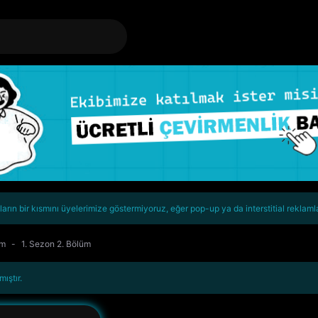
rın bir kısmını üyelerimize göstermiyoruz, eğer pop-up ya da interstitial reklaml
om
1. Sezon 2. Bölüm
ıştır.