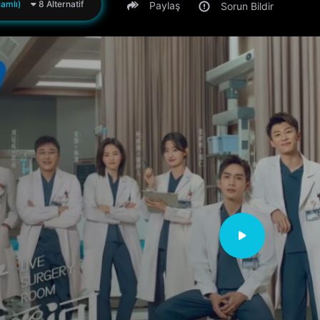
amlı)
8 Alternatif
Paylaş
Sorun Bildir