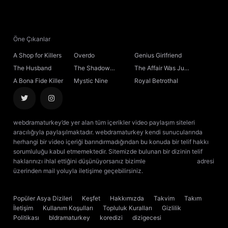
21. Bölüm
22. Bölüm
Öne Çıkanlar
A Shop for Killers
Overdo
Genius Girlfriend
23. Bölüm
The Husband
The Shadow
The Affair Was Just
Sovereign
the Beginning
A Bona Fide Killer
Mystic Nine
Royal Betrothal
24. Bölüm
25. Bölüm
webdramaturkey’de yer alan tüm içerikler video paylaşım siteleri
aracılığıyla paylaşılmaktadır. webdramaturkey kendi sunucularında
26. Bölüm
herhangi bir video içeriği barındırmadığından bu konuda bir telif hakkı
sorumluluğu kabul etmemektedir. Sitemizde bulunan bir dizinin telif
haklarınızı ihlal ettiğini düşünüyorsanız bizimle
[email protected]
adresi
27. Bölüm
üzerinden mail yoluyla iletişime geçebilirsiniz.
kore dizisi izle
çin dizisi
izle
28. Bölüm
Final
Popüler Asya Dizileri
Keşfet
Hakkımızda
Takvim
Takım
İletişim
Kullanım Koşulları
Topluluk Kuralları
Gizlilik
Politikası
bldramaturkey
koredizi
dizigecesi