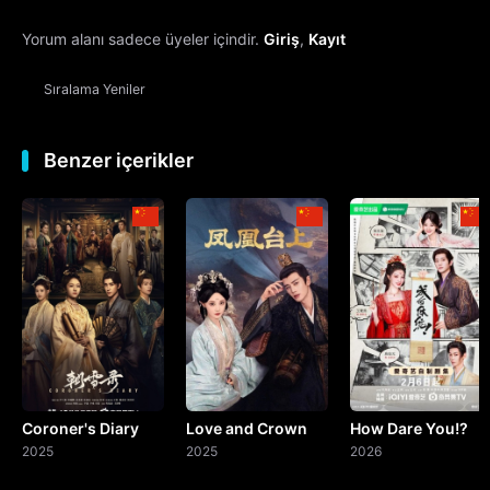
Yorum alanı sadece üyeler içindir.
Giriş
,
Kayıt
13. Bölüm
Sıralama
Yeniler
14. Bölüm
15. Bölüm
Benzer içerikler
16. Bölüm
17. Bölüm
18. Bölüm
19. Bölüm
Coroner's Diary
Love and Crown
How Dare You!?
20. Bölüm
2025
2025
2026