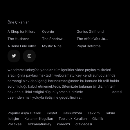
21. Bölüm
22. Bölüm
Öne Çıkanlar
A Shop for Killers
Overdo
Genius Girlfriend
23. Bölüm
The Husband
The Shadow
The Affair Was Just
Sovereign
the Beginning
A Bona Fide Killer
Mystic Nine
Royal Betrothal
24. Bölüm
25. Bölüm
webdramaturkey’de yer alan tüm içerikler video paylaşım siteleri
aracılığıyla paylaşılmaktadır. webdramaturkey kendi sunucularında
26. Bölüm
herhangi bir video içeriği barındırmadığından bu konuda bir telif hakkı
sorumluluğu kabul etmemektedir. Sitemizde bulunan bir dizinin telif
haklarınızı ihlal ettiğini düşünüyorsanız bizimle
[email protected]
adresi
27. Bölüm
üzerinden mail yoluyla iletişime geçebilirsiniz.
kore dizisi izle
çin dizisi
izle
28. Bölüm
Final
Popüler Asya Dizileri
Keşfet
Hakkımızda
Takvim
Takım
İletişim
Kullanım Koşulları
Topluluk Kuralları
Gizlilik
Politikası
bldramaturkey
koredizi
dizigecesi