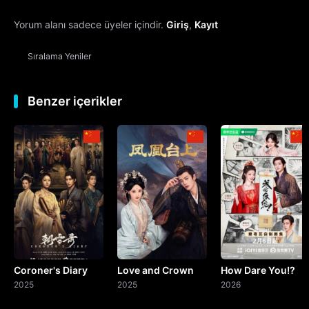
Yorum alanı sadece üyeler içindir.
Giriş
,
Kayıt
13. Bölüm
Sıralama
Yeniler
14. Bölüm
15. Bölüm
Benzer içerikler
16. Bölüm
17. Bölüm
18. Bölüm
19. Bölüm
Coroner's Diary
Love and Crown
How Dare You!?
20. Bölüm
2025
2025
2026