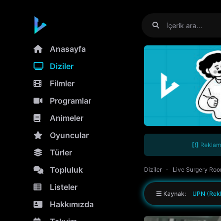
Anasayfa
Diziler
Filmler
Programlar
Animeler
Oyuncular
[!]
Reklamla
Türler
Topluluk
Diziler
Live Surgery Ro
Listeler
Kaynak:
UPN (Rekl
Hakkımızda