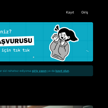
Kayıt
Giriş
ar sizi rahatsız ediyorsa
giriş yapın
ya da
kayıt olun
.