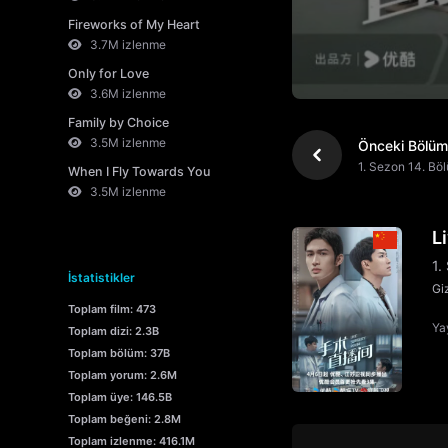
Fireworks of My Heart
3.7M izlenme
Only for Love
3.6M izlenme
Family by Choice
3.5M izlenme
Önceki Bölüm
1. Sezon 14. Bö
When I Fly Towards You
3.5M izlenme
L
1.
İstatistikler
Gi
Toplam film: 473
Yay
Toplam dizi: 2.3B
Toplam bölüm: 37B
Toplam yorum: 2.6M
Toplam üye: 146.5B
Toplam beğeni: 2.8M
Toplam izlenme: 416.1M