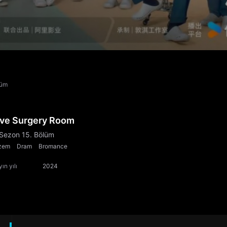
lüm
ive Surgery Room
 Sezon 15. Bölüm
zem
Dram
Bromance
ın yılı
2024