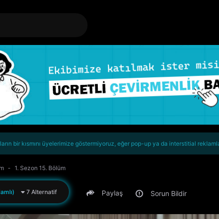
rın bir kısmını üyelerimize göstermiyoruz, eğer pop-up ya da interstitial reklaml
om
1. Sezon 15. Bölüm
amlı)
7 Alternatif
Paylaş
Sorun Bildir