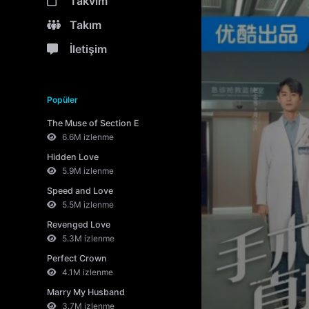
Takvim
Takım
İletişim
Popüler
The Muse of Section E
6.6M izlenme
Hidden Love
5.9M izlenme
Speed and Love
5.5M izlenme
Revenged Love
5.3M izlenme
Perfect Crown
4.1M izlenme
Marry My Husband
3.7M izlenme