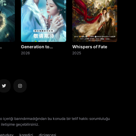
Generation to
Whispers of Fate
ery
Generation
2026
2025
o içeriği barındırmadığından bu konuda bir telif hakkı sorumluluğu
iletişime geçebilirsiniz.
kore dizisi izle
çin dizisi izle
maturkey
koredizi
dizigecesi