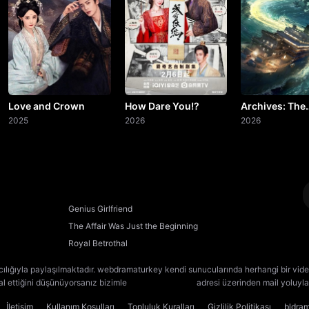
20. Bölüm
21. Bölüm
22. Bölüm
23. Bölüm
Love and Crown
How Dare You!?
Archives: The
2025
2026
Nanyang Myst
2026
24. Bölüm
25. Bölüm
26. Bölüm
Genius Girlfriend
The Affair Was Just the Beginning
27. Bölüm
Royal Betrothal
28. Bölüm
Final
cılığıyla paylaşılmaktadır. webdramaturkey kendi sunucularında herhangi bir vide
lal ettiğini düşünüyorsanız bizimle
[email protected]
adresi üzerinden mail yoluyla 
İletişim
Kullanım Koşulları
Topluluk Kuralları
Gizlilik Politikası
bldra