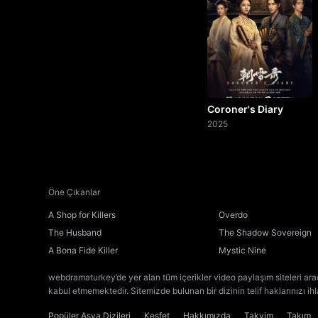
Coroner's Diary
2025
Öne Çıkanlar
A Shop for Killers
Overdo
The Husband
The Shadow Sovereign
A Bona Fide Killer
Mystic Nine
webdramaturkey’de yer alan tüm içerikler video paylaşım siteleri ara
kabul etmemektedir. Sitemizde bulunan bir dizinin telif haklarınızı ih
Popüler Asya Dizileri
Keşfet
Hakkımızda
Takvim
Takım