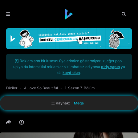
[!]
Reklamların bir kısmını üyelerimize göstermiyoruz, eğer pop-
up ya da interstitial reklamlar sizi rahatsız ediyorsa
giriş yapın
ya
da
kayıt olun
.
Diziler
A Love So Beautiful
1. Sezon 7. Bölüm
Kaynak:
Mega