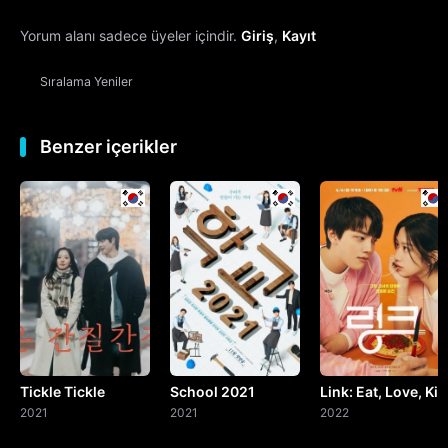
Yorum alanı sadece üyeler içindir.
Giriş
,
Kayıt
13. Bölüm
Sıralama
Yeniler
14. Bölüm
15. Bölüm
Benzer içerikler
16. Bölüm
17. Bölüm
18. Bölüm
19. Bölüm
Tickle Tickle
School 2021
Link: Eat, Love, Kill
20. Bölüm
2021
2021
2022