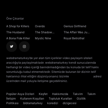
21. Bölüm
22. Bölüm
Öne Çıkanlar
A Shop for Killers
Overdo
Genius Girlfriend
23. Bölüm
The Husband
The Shadow
The Affair Was Just
Sovereign
the Beginning
A Bona Fide Killer
Mystic Nine
Royal Betrothal
24. Bölüm
Final
webdramaturkey’de yer alan tüm içerikler video paylaşım siteleri
aracılığıyla paylaşılmaktadır. webdramaturkey kendi sunucularında
herhangi bir video içeriği barındırmadığından bu konuda bir telif hakkı
sorumluluğu kabul etmemektedir. Sitemizde bulunan bir dizinin telif
haklarınızı ihlal ettiğini düşünüyorsanız bizimle
[email protected]
adresi
üzerinden mail yoluyla iletişime geçebilirsiniz.
kore dizisi izle
çin dizisi
izle
Popüler Asya Dizileri
Keşfet
Hakkımızda
Takvim
Takım
İletişim
Kullanım Koşulları
Topluluk Kuralları
Gizlilik
Politikası
bldramaturkey
koredizi
dizigecesi