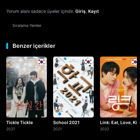
Yorum alanı sadece üyeler içindir.
Giriş
,
Kayıt
13. Bölüm
Sıralama
Yeniler
14. Bölüm
15. Bölüm
Benzer içerikler
16. Bölüm
17. Bölüm
18. Bölüm
19. Bölüm
Tickle Tickle
School 2021
Link: Eat, Love, Kill
20. Bölüm
2021
2021
2022