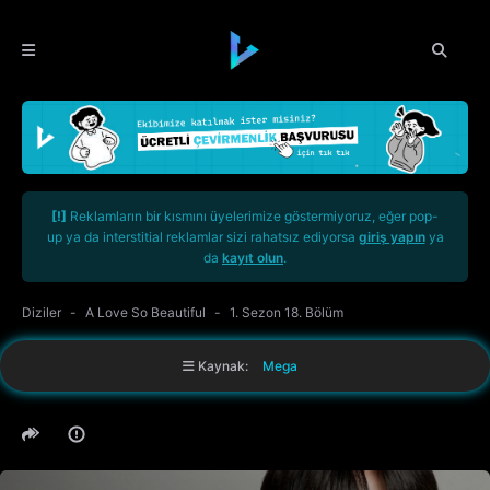
[!]
Reklamların bir kısmını üyelerimize göstermiyoruz, eğer pop-
up ya da interstitial reklamlar sizi rahatsız ediyorsa
giriş yapın
ya
da
kayıt olun
.
Diziler
A Love So Beautiful
1. Sezon 18. Bölüm
Kaynak:
Mega