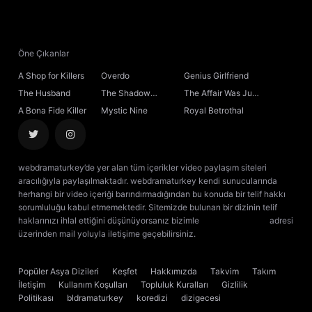
21. Bölüm
22. Bölüm
Öne Çıkanlar
A Shop for Killers
Overdo
Genius Girlfriend
23. Bölüm
The Husband
The Shadow
The Affair Was Just
Sovereign
the Beginning
A Bona Fide Killer
Mystic Nine
Royal Betrothal
24. Bölüm
Final
webdramaturkey’de yer alan tüm içerikler video paylaşım siteleri
aracılığıyla paylaşılmaktadır. webdramaturkey kendi sunucularında
herhangi bir video içeriği barındırmadığından bu konuda bir telif hakkı
sorumluluğu kabul etmemektedir. Sitemizde bulunan bir dizinin telif
haklarınızı ihlal ettiğini düşünüyorsanız bizimle
[email protected]
adresi
üzerinden mail yoluyla iletişime geçebilirsiniz.
kore dizisi izle
çin dizisi
izle
Popüler Asya Dizileri
Keşfet
Hakkımızda
Takvim
Takım
İletişim
Kullanım Koşulları
Topluluk Kuralları
Gizlilik
Politikası
bldramaturkey
koredizi
dizigecesi