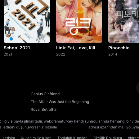
20. Bölüm
21. Bölüm
22. Bölüm
23. Bölüm
School 2021
Link: Eat, Love, Kill
Pinocchio
2021
2022
2014
24. Bölüm
Final
Genius Girlfriend
The Affair Was Just the Beginning
Royal Betrothal
cılığıyla paylaşılmaktadır. webdramaturkey kendi sunucularında herhangi bir vide
lal ettiğini düşünüyorsanız bizimle
[email protected]
adresi üzerinden mail yoluyla 
İletişim
Kullanım Koşulları
Topluluk Kuralları
Gizlilik Politikası
bldra