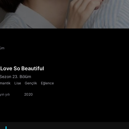
lüm
 Love So Beautiful
 Sezon 23. Bölüm
mantik
Lise
Gençlik
Eğlence
ın yılı
2020