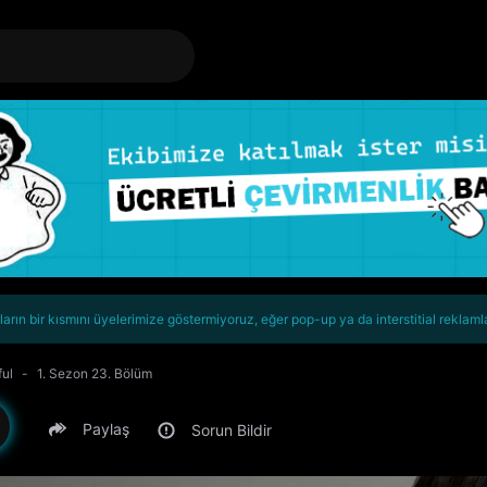
rın bir kısmını üyelerimize göstermiyoruz, eğer pop-up ya da interstitial reklaml
ful
1. Sezon 23. Bölüm
Paylaş
Sorun Bildir