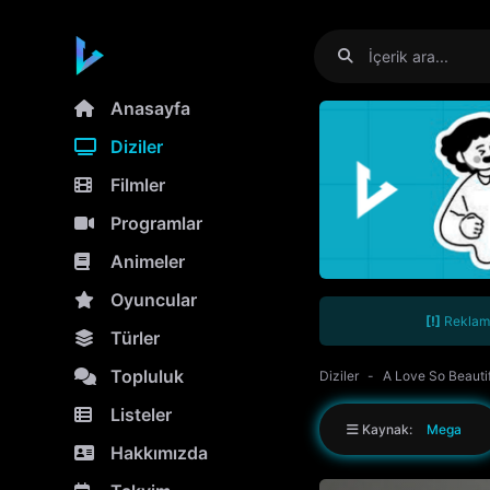
Anasayfa
Diziler
Filmler
Programlar
Animeler
Oyuncular
[!]
Reklamla
Türler
Topluluk
Diziler
A Love So Beauti
Listeler
Kaynak:
Mega
Hakkımızda