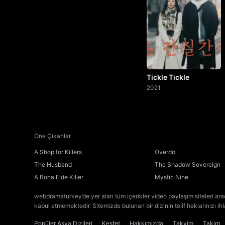
Tickle Tickle
2021
Öne Çıkanlar
A Shop for Killers
Overdo
The Husband
The Shadow Sovereign
A Bona Fide Killer
Mystic Nine
webdramaturkey’de yer alan tüm içerikler video paylaşım siteleri ara
kabul etmemektedir. Sitemizde bulunan bir dizinin telif haklarınızı ih
Popüler Asya Dizileri
Keşfet
Hakkımızda
Takvim
Takım