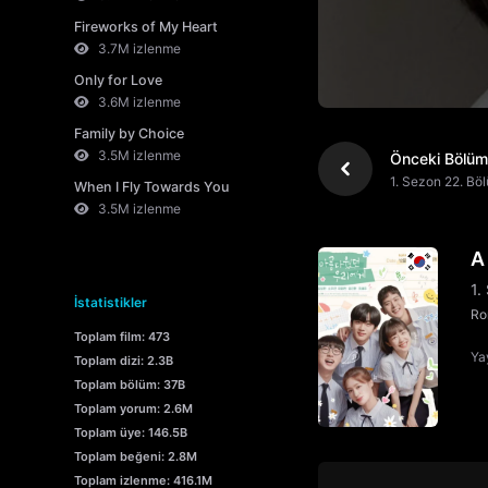
Fireworks of My Heart
3.7M izlenme
Only for Love
3.6M izlenme
Family by Choice
3.5M izlenme
Önceki Bölüm
1. Sezon 22. Bö
When I Fly Towards You
3.5M izlenme
A
1.
İstatistikler
Ro
Toplam film: 473
Yay
Toplam dizi: 2.3B
Toplam bölüm: 37B
Toplam yorum: 2.6M
Toplam üye: 146.5B
Toplam beğeni: 2.8M
Toplam izlenme: 416.1M