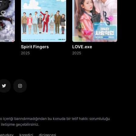
Spirit Fingers
LOVE.exe
2025
2025
o içeriği barındırmadığından bu konuda bir telif hakkı sorumluluğu
iletişime geçebilirsiniz.
kore dizisi izle
çin dizisi izle
maturkey
koredizi
dizigecesi