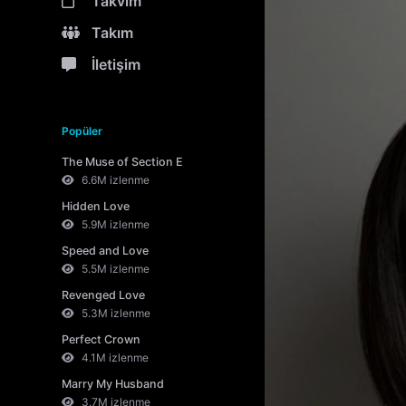
Takvim
Takım
İletişim
Popüler
The Muse of Section E
6.6M izlenme
Hidden Love
5.9M izlenme
Speed and Love
5.5M izlenme
Revenged Love
5.3M izlenme
Perfect Crown
4.1M izlenme
Marry My Husband
3.7M izlenme