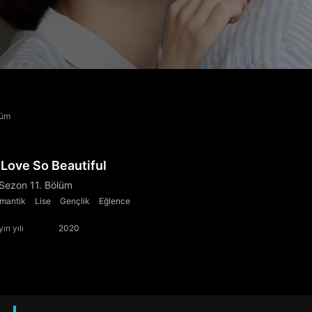
lüm
 Love So Beautiful
 Sezon 11. Bölüm
mantik
Lise
Gençlik
Eğlence
ın yılı
2020