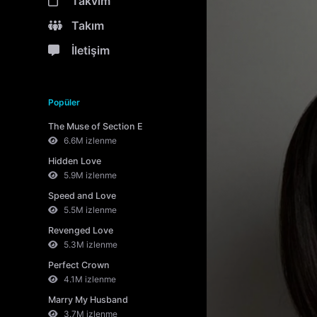
Takvim
Takım
İletişim
Popüler
The Muse of Section E
6.6M izlenme
Hidden Love
5.9M izlenme
Speed and Love
5.5M izlenme
Revenged Love
5.3M izlenme
Perfect Crown
4.1M izlenme
Marry My Husband
3.7M izlenme