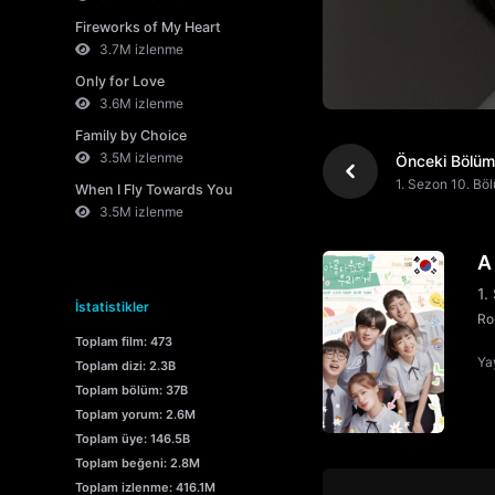
Fireworks of My Heart
3.7M izlenme
Only for Love
3.6M izlenme
Family by Choice
3.5M izlenme
Önceki Bölüm
1. Sezon 10. Bö
When I Fly Towards You
3.5M izlenme
A
1.
İstatistikler
Ro
Toplam film: 473
Yay
Toplam dizi: 2.3B
Toplam bölüm: 37B
Toplam yorum: 2.6M
Toplam üye: 146.5B
Toplam beğeni: 2.8M
Toplam izlenme: 416.1M