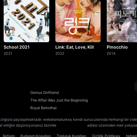
20. Bölüm
21. Bölüm
22. Bölüm
23. Bölüm
School 2021
Link: Eat, Love, Kill
Pinocchio
2021
2022
2014
24. Bölüm
Final
Genius Girlfriend
The Affair Was Just the Beginning
Royal Betrothal
cılığıyla paylaşılmaktadır. webdramaturkey kendi sunucularında herhangi bir vide
lal ettiğini düşünüyorsanız bizimle
[email protected]
adresi üzerinden mail yoluyla 
İletişim
Kullanım Koşulları
Topluluk Kuralları
Gizlilik Politikası
bldra