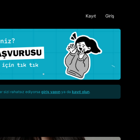
Kayıt
Giriş
ar sizi rahatsız ediyorsa
giriş yapın
ya da
kayıt olun
.