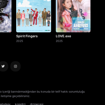
Spirit Fingers
LOVE.exe
2025
2025
o içeriği barındırmadığından bu konuda bir telif hakkı sorumluluğu
iletişime geçebilirsiniz.
kore dizisi izle
çin dizisi izle
maturkey
koredizi
dizigecesi