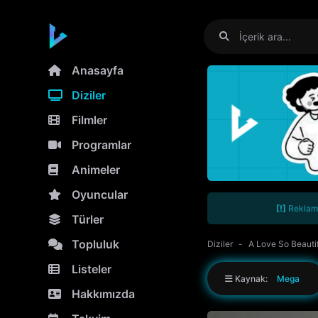
Anasayfa
Diziler
Filmler
Programlar
Animeler
Oyuncular
[!]
Reklamla
Türler
Topluluk
Diziler
A Love So Beauti
Listeler
Kaynak:
Mega
Hakkımızda