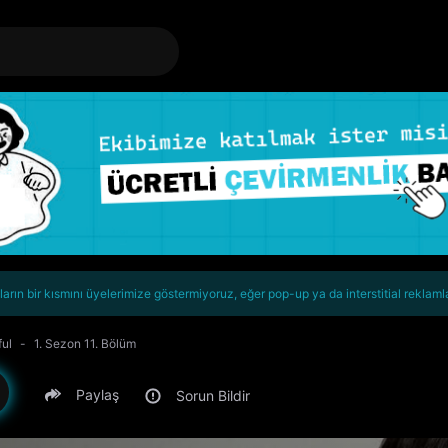
rın bir kısmını üyelerimize göstermiyoruz, eğer pop-up ya da interstitial reklaml
ful
1. Sezon 11. Bölüm
Paylaş
Sorun Bildir