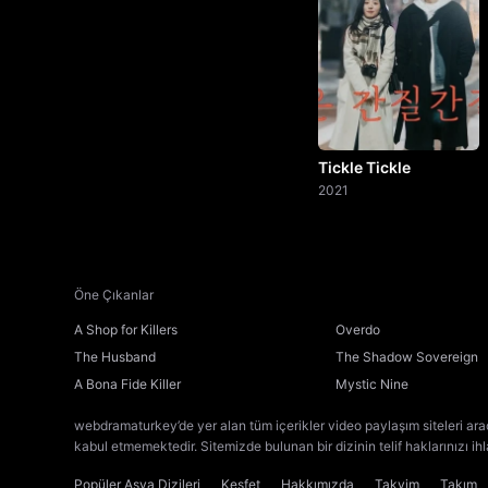
Tickle Tickle
2021
Öne Çıkanlar
A Shop for Killers
Overdo
The Husband
The Shadow Sovereign
A Bona Fide Killer
Mystic Nine
webdramaturkey’de yer alan tüm içerikler video paylaşım siteleri ara
kabul etmemektedir. Sitemizde bulunan bir dizinin telif haklarınızı ih
Popüler Asya Dizileri
Keşfet
Hakkımızda
Takvim
Takım