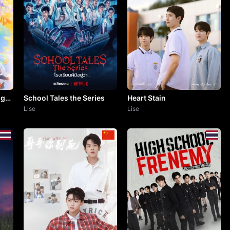
ng
School Tales the Series
Heart Stain
Lise
Lise