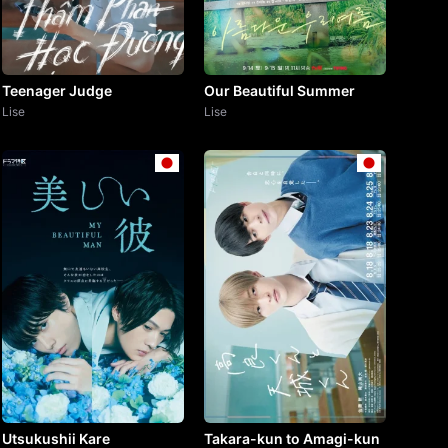
Teenager Judge
Our Beautiful Summer
Lise
Lise
Utsukushii Kare
Takara-kun to Amagi-kun