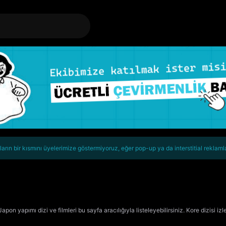
rın bir kısmını üyelerimize göstermiyoruz, eğer pop-up ya da interstitial reklaml
pon yapımı dizi ve filmleri bu sayfa aracılığıyla listeleyebilirsiniz. Kore dizisi izle,