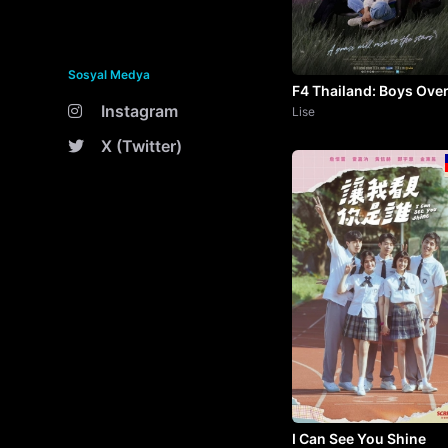
Sosyal Medya
F4 Thailand: Boys Ove
Instagram
Flowers
Lise
X (Twitter)
I Can See You Shine