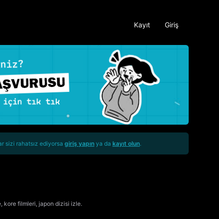
Kayıt
Giriş
ar sizi rahatsız ediyorsa
giriş yapın
ya da
kayıt olun
.
 kore filmleri, japon dizisi izle.