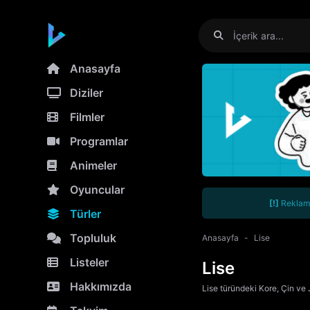
Anasayfa
Diziler
Filmler
Programlar
Animeler
Oyuncular
[!]
Reklamla
Türler
Topluluk
Anasayfa
Lise
Listeler
Lise
Hakkımızda
Lise türündeki Kore, Çin ve Ja