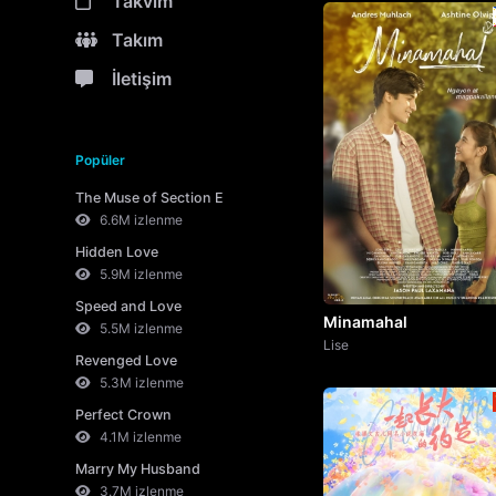
Takvim
Takım
İletişim
Popüler
The Muse of Section E
6.6M izlenme
Hidden Love
5.9M izlenme
Speed and Love
Minamahal
5.5M izlenme
Lise
Revenged Love
5.3M izlenme
Perfect Crown
4.1M izlenme
Marry My Husband
3.7M izlenme