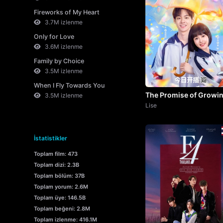
Fireworks of My Heart
3.7M izlenme
Only for Love
3.6M izlenme
Family by Choice
3.5M izlenme
When I Fly Towards You
The Promise of Growi
3.5M izlenme
Up Together
Lise
İstatistikler
Toplam film: 473
Toplam dizi: 2.3B
Toplam bölüm: 37B
Toplam yorum: 2.6M
Toplam üye: 146.5B
Toplam beğeni: 2.8M
Toplam izlenme: 416.1M