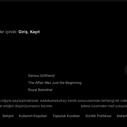
r içindir.
Giriş
,
Kayıt
Genius Girlfriend
The Affair Was Just the Beginning
Royal Betrothal
cılığıyla paylaşılmaktadır. webdramaturkey kendi sunucularında herhangi bir vide
lal ettiğini düşünüyorsanız bizimle
[email protected]
adresi üzerinden mail yoluyla 
İletişim
Kullanım Koşulları
Topluluk Kuralları
Gizlilik Politikası
bldra