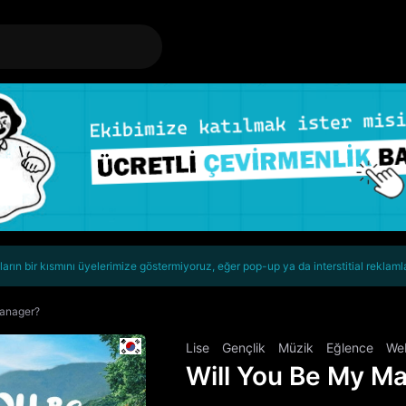
rın bir kısmını üyelerimize göstermiyoruz, eğer pop-up ya da interstitial reklaml
Manager?
Lise
Gençlik
Müzik
Eğlence
We
Will You Be My M