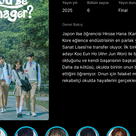
Yayın yılı
Bölüm sayısı
Yayın du
2025
6
Final
Genel Bakış
Japon lise öğrencisi Hirose Hana (Kan
Kore eğlence endüstrisinin en parlak y
Sanat Lisesi'ne transfer oluyor. İlk bi
adayı Koo Eun Ho (Ahn Jun Won) ile bi
olduğunu ve kendi başarısının başkala
Daha da kötüsü, okulda birinin onun bi
ettiğini öğreniyor. Onun için felaket 
rekabetçi okulda hayallerini gerçekle