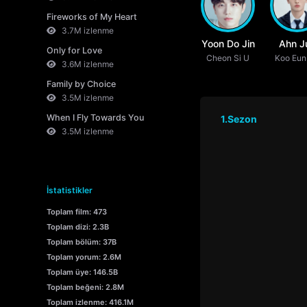
Fireworks of My Heart
3.7M izlenme
Yoon Do Jin
Ahn J
Only for Love
Cheon Si U
Koo Eun
Won
3.6M izlenme
Family by Choice
3.5M izlenme
When I Fly Towards You
1.Sezon
3.5M izlenme
İstatistikler
Toplam film: 473
Toplam dizi: 2.3B
Toplam bölüm: 37B
Toplam yorum: 2.6M
Toplam üye: 146.5B
Toplam beğeni: 2.8M
Toplam izlenme: 416.1M