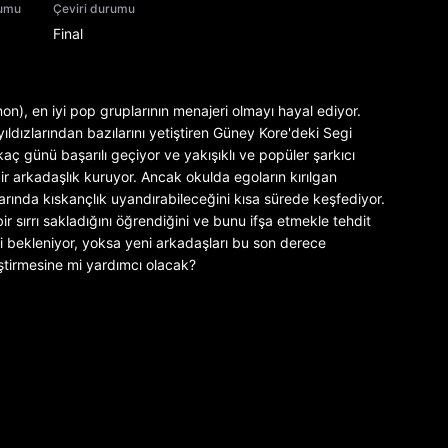
rumu
Çeviri durumu
Final
on), en iyi pop gruplarının menajeri olmayı hayal ediyor.
ıldızlarından bazılarını yetiştiren Güney Kore'deki Segi
rkaç günü başarılı geçiyor ve yakışıklı ve popüler şarkıcı
r arkadaşlık kuruyor. Ancak okulda egoların kırılgan
rında kıskançlık uyandırabileceğini kısa sürede keşfediyor.
r sırrı sakladığını öğrendiğini ve bunu ifşa etmekle tehdit
mi bekleniyor, yoksa yeni arkadaşları bu son derece
ştirmesine mi yardımcı olacak?