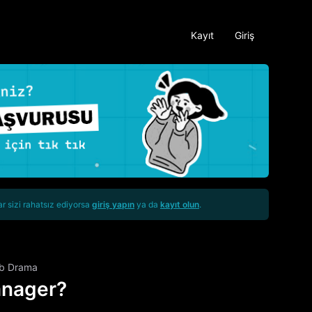
Kayıt
Giriş
ar sizi rahatsız ediyorsa
giriş yapın
ya da
kayıt olun
.
b Drama
anager?