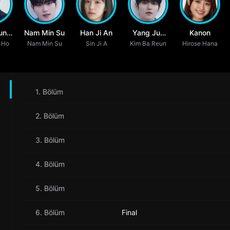
un
Nam Min Su
Han Ji An
Yang Jun
Kanon
 Ho
Nam Min Su
Sin Ji A
Kim Ba Reun
Beom
Hirose Hana
1. Bölüm
2. Bölüm
3. Bölüm
4. Bölüm
5. Bölüm
6. Bölüm
Final