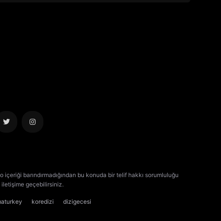
o içeriği barındırmadığından bu konuda bir telif hakkı sorumluluğu
iletişime geçebilirsiniz.
kore dizisi izle
çin dizisi izle
maturkey
koredizi
dizigecesi