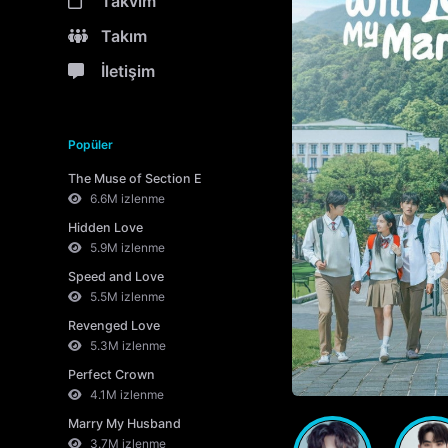
Takvim
Takım
İletişim
Popüler
The Muse of Section E
6.6M izlenme
Hidden Love
5.9M izlenme
Speed and Love
5.5M izlenme
Revenged Love
5.3M izlenme
Perfect Crown
4.1M izlenme
Marry My Husband
3.7M izlenme