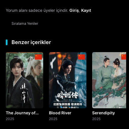
Yorum alanı sadece üyeler içindir.
Giriş
,
Kayıt
13. Bölüm
Sıralama
Yeniler
14. Bölüm
15. Bölüm
Benzer içerikler
16. Bölüm
17. Bölüm
18. Bölüm
19. Bölüm
The Journey of
Blood River
Serendipity
20. Bölüm
Legend
2025
2025
2025