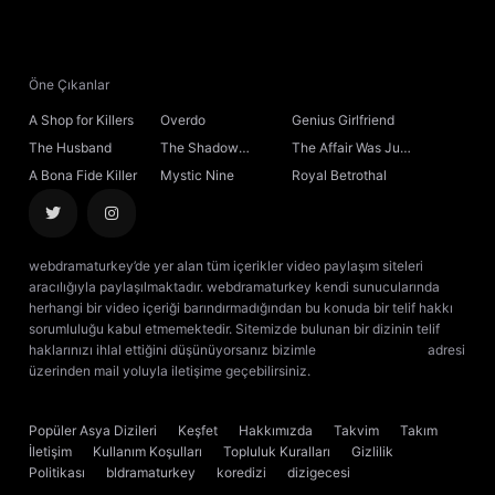
21. Bölüm
22. Bölüm
Öne Çıkanlar
A Shop for Killers
Overdo
Genius Girlfriend
23. Bölüm
The Husband
The Shadow
The Affair Was Just
Sovereign
the Beginning
A Bona Fide Killer
Mystic Nine
Royal Betrothal
24. Bölüm
25. Bölüm
webdramaturkey’de yer alan tüm içerikler video paylaşım siteleri
aracılığıyla paylaşılmaktadır. webdramaturkey kendi sunucularında
26. Bölüm
herhangi bir video içeriği barındırmadığından bu konuda bir telif hakkı
sorumluluğu kabul etmemektedir. Sitemizde bulunan bir dizinin telif
haklarınızı ihlal ettiğini düşünüyorsanız bizimle
[email protected]
adresi
27. Bölüm
üzerinden mail yoluyla iletişime geçebilirsiniz.
kore dizisi izle
çin dizisi
izle
28. Bölüm
Popüler Asya Dizileri
Keşfet
Hakkımızda
Takvim
Takım
İletişim
Kullanım Koşulları
Topluluk Kuralları
Gizlilik
29. Bölüm
Politikası
bldramaturkey
koredizi
dizigecesi