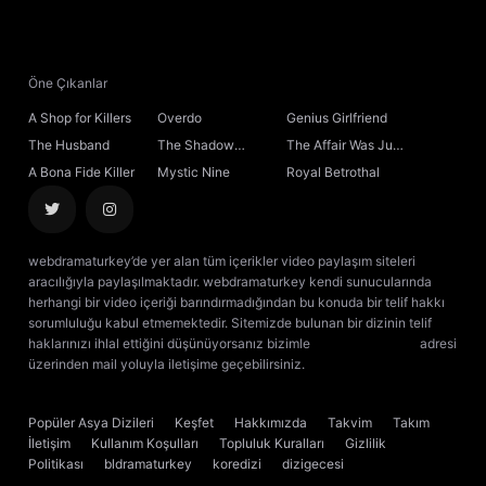
21. Bölüm
22. Bölüm
Öne Çıkanlar
A Shop for Killers
Overdo
Genius Girlfriend
23. Bölüm
The Husband
The Shadow
The Affair Was Just
Sovereign
the Beginning
A Bona Fide Killer
Mystic Nine
Royal Betrothal
24. Bölüm
25. Bölüm
webdramaturkey’de yer alan tüm içerikler video paylaşım siteleri
aracılığıyla paylaşılmaktadır. webdramaturkey kendi sunucularında
26. Bölüm
herhangi bir video içeriği barındırmadığından bu konuda bir telif hakkı
sorumluluğu kabul etmemektedir. Sitemizde bulunan bir dizinin telif
haklarınızı ihlal ettiğini düşünüyorsanız bizimle
[email protected]
adresi
27. Bölüm
üzerinden mail yoluyla iletişime geçebilirsiniz.
kore dizisi izle
çin dizisi
izle
28. Bölüm
Popüler Asya Dizileri
Keşfet
Hakkımızda
Takvim
Takım
İletişim
Kullanım Koşulları
Topluluk Kuralları
Gizlilik
29. Bölüm
Politikası
bldramaturkey
koredizi
dizigecesi