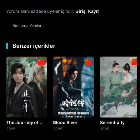
Yorum alanı sadece üyeler içindir.
Giriş
,
Kayıt
13. Bölüm
Sıralama
Yeniler
14. Bölüm
15. Bölüm
Benzer içerikler
16. Bölüm
17. Bölüm
18. Bölüm
19. Bölüm
The Journey of
Blood River
Serendipity
20. Bölüm
Legend
2025
2025
2025