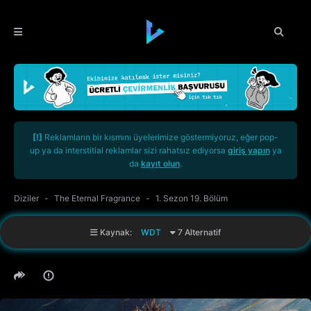
[!]
Reklamların bir kısmını üyelerimize göstermiyoruz, eğer pop-
up ya da interstitial reklamlar sizi rahatsız ediyorsa
giriş yapın
ya
da
kayıt olun
.
Diziler
The Eternal Fragrance
1. Sezon 19. Bölüm
Kaynak:
WDT
7 Alternatif