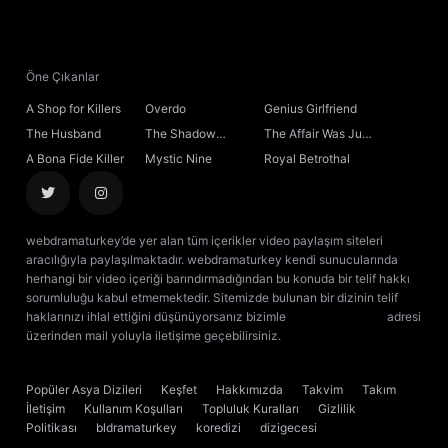
21. Bölüm
22. Bölüm
Öne Çıkanlar
A Shop for Killers
Overdo
Genius Girlfriend
23. Bölüm
The Husband
The Shadow
The Affair Was Just
Sovereign
the Beginning
A Bona Fide Killer
Mystic Nine
Royal Betrothal
24. Bölüm
25. Bölüm
webdramaturkey’de yer alan tüm içerikler video paylaşım siteleri
aracılığıyla paylaşılmaktadır. webdramaturkey kendi sunucularında
26. Bölüm
herhangi bir video içeriği barındırmadığından bu konuda bir telif hakkı
sorumluluğu kabul etmemektedir. Sitemizde bulunan bir dizinin telif
haklarınızı ihlal ettiğini düşünüyorsanız bizimle
[email protected]
adresi
27. Bölüm
üzerinden mail yoluyla iletişime geçebilirsiniz.
kore dizisi izle
çin dizisi
izle
28. Bölüm
Popüler Asya Dizileri
Keşfet
Hakkımızda
Takvim
Takım
İletişim
Kullanım Koşulları
Topluluk Kuralları
Gizlilik
29. Bölüm
Politikası
bldramaturkey
koredizi
dizigecesi