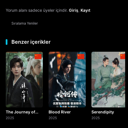
Yorum alanı sadece üyeler içindir.
Giriş
,
Kayıt
13. Bölüm
Sıralama
Yeniler
14. Bölüm
15. Bölüm
Benzer içerikler
16. Bölüm
17. Bölüm
18. Bölüm
19. Bölüm
The Journey of
Blood River
Serendipity
20. Bölüm
Legend
2025
2025
2025