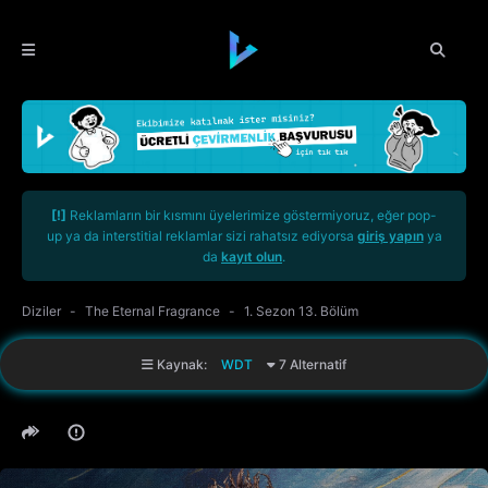
[!]
Reklamların bir kısmını üyelerimize göstermiyoruz, eğer pop-
up ya da interstitial reklamlar sizi rahatsız ediyorsa
giriş yapın
ya
da
kayıt olun
.
Diziler
The Eternal Fragrance
1. Sezon 13. Bölüm
Kaynak:
WDT
7 Alternatif