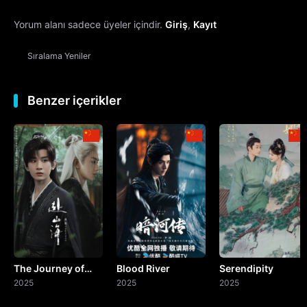
Yorum alanı sadece üyeler içindir.
Giriş
,
Kayıt
13. Bölüm
Sıralama
Yeniler
14. Bölüm
15. Bölüm
Benzer içerikler
16. Bölüm
17. Bölüm
18. Bölüm
19. Bölüm
The Journey of
Blood River
Serendipity
20. Bölüm
Legend
2025
2025
2025