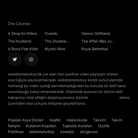
21. Bölüm
22. Bölüm
Öne Çıkanlar
A Shop for Killers
Overdo
Genius Girlfriend
23. Bölüm
The Husband
The Shadow
The Affair Was Just
Sovereign
the Beginning
A Bona Fide Killer
Mystic Nine
Royal Betrothal
24. Bölüm
25. Bölüm
webdramaturkey’de yer alan tüm içerikler video paylaşım siteleri
aracılığıyla paylaşılmaktadır. webdramaturkey kendi sunucularında
26. Bölüm
herhangi bir video içeriği barındırmadığından bu konuda bir telif hakkı
sorumluluğu kabul etmemektedir. Sitemizde bulunan bir dizinin telif
haklarınızı ihlal ettiğini düşünüyorsanız bizimle
[email protected]
adresi
27. Bölüm
üzerinden mail yoluyla iletişime geçebilirsiniz.
kore dizisi izle
çin dizisi
izle
28. Bölüm
Popüler Asya Dizileri
Keşfet
Hakkımızda
Takvim
Takım
İletişim
Kullanım Koşulları
Topluluk Kuralları
Gizlilik
29. Bölüm
Politikası
bldramaturkey
koredizi
dizigecesi