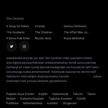
21. Bölüm
Final
Öne Çıkanlar
A Shop for Killers
Overdo
Genius Girlfriend
The Husband
The Shadow
The Affair Was Just
Sovereign
the Beginning
A Bona Fide Killer
Mystic Nine
Royal Betrothal
webdramaturkey’de yer alan tüm içerikler video paylaşım siteleri
aracılığıyla paylaşılmaktadır. webdramaturkey kendi sunucularında
herhangi bir video içeriği barındırmadığından bu konuda bir telif hakkı
sorumluluğu kabul etmemektedir. Sitemizde bulunan bir dizinin telif
haklarınızı ihlal ettiğini düşünüyorsanız bizimle
[email protected]
adresi
üzerinden mail yoluyla iletişime geçebilirsiniz.
kore dizisi izle
çin dizisi
izle
Popüler Asya Dizileri
Keşfet
Hakkımızda
Takvim
Takım
İletişim
Kullanım Koşulları
Topluluk Kuralları
Gizlilik
Politikası
bldramaturkey
koredizi
dizigecesi