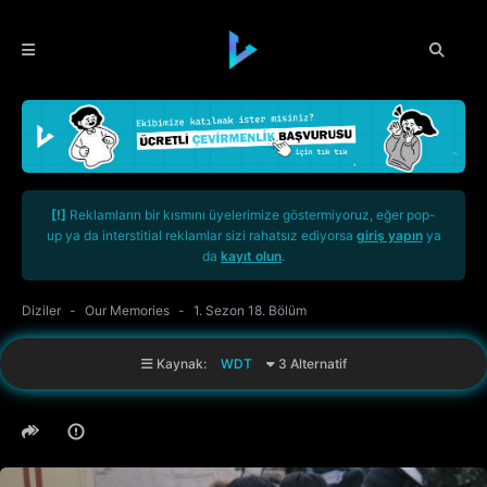
[!]
Reklamların bir kısmını üyelerimize göstermiyoruz, eğer pop-
up ya da interstitial reklamlar sizi rahatsız ediyorsa
giriş yapın
ya
da
kayıt olun
.
Diziler
Our Memories
1. Sezon 18. Bölüm
Kaynak:
WDT
3 Alternatif