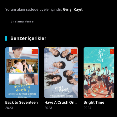
Yorum alanı sadece üyeler içindir.
Giriş
,
Kayıt
13. Bölüm
Sıralama
Yeniler
14. Bölüm
15. Bölüm
Benzer içerikler
16. Bölüm
17. Bölüm
18. Bölüm
19. Bölüm
Back to Seventeen
Have A Crush On
Bright Time
20. Bölüm
2023
You
2023
2024