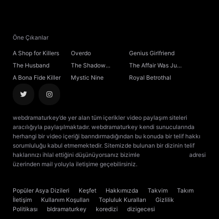
21. Bölüm
Final
Öne Çıkanlar
A Shop for Killers
Overdo
Genius Girlfriend
The Husband
The Shadow
The Affair Was Just
Sovereign
the Beginning
A Bona Fide Killer
Mystic Nine
Royal Betrothal
webdramaturkey’de yer alan tüm içerikler video paylaşım siteleri
aracılığıyla paylaşılmaktadır. webdramaturkey kendi sunucularında
herhangi bir video içeriği barındırmadığından bu konuda bir telif hakkı
sorumluluğu kabul etmemektedir. Sitemizde bulunan bir dizinin telif
haklarınızı ihlal ettiğini düşünüyorsanız bizimle
[email protected]
adresi
üzerinden mail yoluyla iletişime geçebilirsiniz.
kore dizisi izle
çin dizisi
izle
Popüler Asya Dizileri
Keşfet
Hakkımızda
Takvim
Takım
İletişim
Kullanım Koşulları
Topluluk Kuralları
Gizlilik
Politikası
bldramaturkey
koredizi
dizigecesi