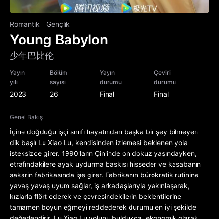
Romantik
Gençlik
Young Babylon
少年巴比伦
Yayın
Bölüm
Yayın
Çeviri
yılı
sayısı
durumu
durumu
2023
26
Final
Final
Genel Bakış
İçine doğduğu işçi sınıfı hayatından başka bir şey bilmeyen
dik başlı Lu Xiao Lu, kendisinden izlemesi beklenen yola
isteksizce girer. 1990'ların Çin'inde on dokuz yaşındayken,
etrafındakilere ayak uydurma baskısı hisseder ve kasabanın
sakarin fabrikasında işe girer. Fabrikanın bürokratik rutinine
yavaş yavaş uyum sağlar, iş arkadaşlarıyla yakınlaşarak,
kızlarla flört ederek ve çevresindekilerin beklentilerine
tamamen boyun eğmeyi reddederek durumu en iyi şekilde
değerlendirir. Lu Xiao Lu yolunu buldukça, ekonomik olarak