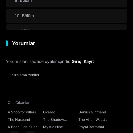
9. Bölüm
10. Bölüm
11. Bölüm
Yorumlar
12. Bölüm
Yorum alanı sadece üyeler içindir.
Giriş
,
Kayıt
13. Bölüm
Sıralama
Yeniler
14. Bölüm
15. Bölüm
Öne Çıkanlar
16. Bölüm
A Shop for Killers
Overdo
Genius Girlfriend
The Husband
The Shadow
The Affair Was Just
17. Bölüm
Sovereign
the Beginning
A Bona Fide Killer
Mystic Nine
Royal Betrothal