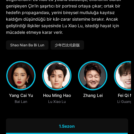
genişleyen Çin'in şaşırtıcı bir portresi ortaya çıkar; ortak bir
hedefin propagandası, yerini bireysel mutluluğa kayıtsız
kaldığını düşündüğü bir kâr-zarar sistemine bırakır. Ancak
geliştirdiği ilişkiler sayesinde Lu Xiao Lu, istediği hayat için
mücadele etmeye karar verir.
Shao Nian Ba Bi Lun
少年巴比伦剧版
Yang Cai Yu
Hou Ming Hao
Zhang Lei
Fei Qi M
Bai Lan
Lu Xiao Lu
Li Guang
1.Sezon