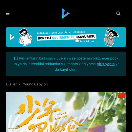
[!]
Reklamların bir kısmını üyelerimize göstermiyoruz, eğer pop-
up ya da interstitial reklamlar sizi rahatsız ediyorsa
giriş yapın
ya
da
kayıt olun
.
Diziler
Young Babylon