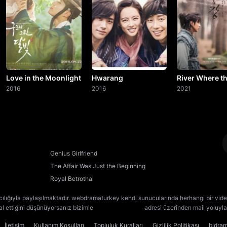
20. Bölüm
21. Bölüm
22. Bölüm
23. Bölüm
Love in the Moonlight
Hwarang
River Where t
2016
2016
Moon Rises
2021
24. Bölüm
25. Bölüm
26. Bölüm
Genius Girlfriend
The Affair Was Just the Beginning
27. Bölüm
Royal Betrothal
28. Bölüm
cılığıyla paylaşılmaktadır. webdramaturkey kendi sunucularında herhangi bir vide
lal ettiğini düşünüyorsanız bizimle
[email protected]
adresi üzerinden mail yoluyla 
29. Bölüm
İletişim
Kullanım Koşulları
Topluluk Kuralları
Gizlilik Politikası
bldra