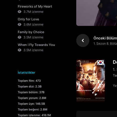
Fireworks of My Heart
3.7M izlenme
Only for Love
3.6M izlenme
Family by Choice
3.5M izlenme
Önceki Bölüm
1. Sezon 8. Böl
When I Fly Towards You
3.5M izlenme
D
1.
İstatistikler
Tar
Toplam film: 473
Yay
Toplam dizi: 2.3B
Toplam bölüm: 37B
Toplam yorum: 2.6M
Toplam üye: 146.5B
Toplam beğeni: 2.8M
Toplam izlenme: 416.1M