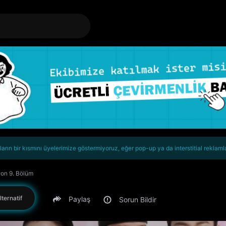
rın bir kısmını üyelerimize göstermiyoruz, eğer pop-up ya da interstitial reklaml
zon 9. Bölüm
lternatif
Paylaş
Sorun Bildir