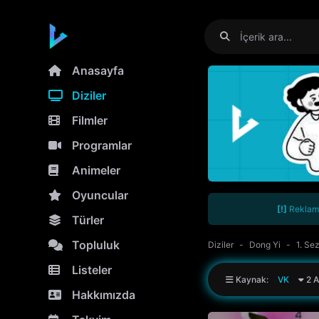
Anasayfa
Diziler
Filmler
Programlar
Animeler
Oyuncular
[!]
Reklamla
Türler
Topluluk
Diziler
Dong Yi
1. Se
Listeler
Kaynak:
VK
2 A
Hakkımızda