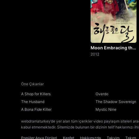
Moon Embracing the
Sun
2012
Öne Çıkanlar
A Shop for Killers
Overdo
The Husband
The Shadow Sovereign
A Bona Fide Killer
Mystic Nine
webdramaturkey’de yer alan tüm içerikler video paylaşım siteleri ara
kabul etmemektedir. Sitemizde bulunan bir dizinin telif haklarınızı ih
Popüler Asya Dizileri
Keşfet
Hakkımızda
Takvim
Takım