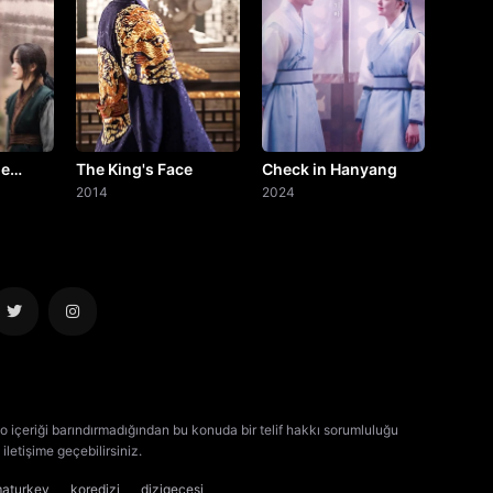
he
The King's Face
Check in Hanyang
2014
2024
o içeriği barındırmadığından bu konuda bir telif hakkı sorumluluğu
iletişime geçebilirsiniz.
kore dizisi izle
çin dizisi izle
maturkey
koredizi
dizigecesi