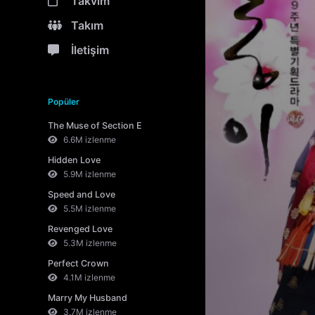
Takvim
Takım
İletişim
Popüler
The Muse of Section E
6.6M izlenme
Hidden Love
5.9M izlenme
Speed and Love
5.5M izlenme
Revenged Love
5.3M izlenme
Perfect Crown
4.1M izlenme
Marry My Husband
3.7M izlenme