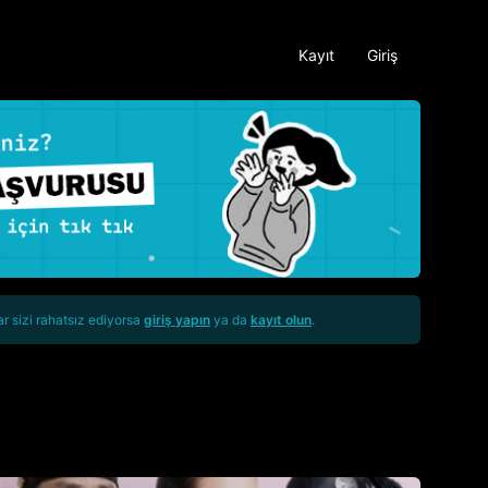
Kayıt
Giriş
ar sizi rahatsız ediyorsa
giriş yapın
ya da
kayıt olun
.