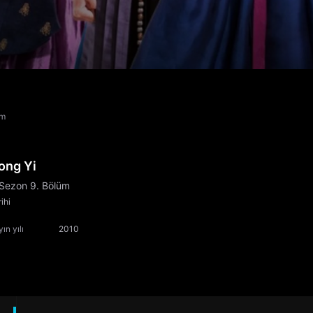
üm
ong Yi
 Sezon 9. Bölüm
ihi
ın yılı
2010