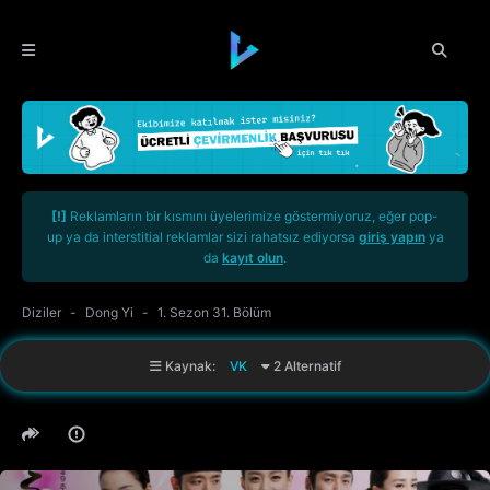
[!]
Reklamların bir kısmını üyelerimize göstermiyoruz, eğer pop-
up ya da interstitial reklamlar sizi rahatsız ediyorsa
giriş yapın
ya
da
kayıt olun
.
Diziler
Dong Yi
1. Sezon 31. Bölüm
Kaynak:
VK
2 Alternatif