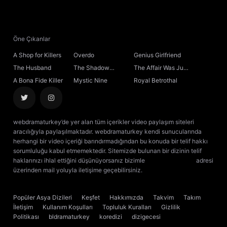
21. Bölüm
22. Bölüm
Öne Çıkanlar
A Shop for Killers
Overdo
Genius Girlfriend
23. Bölüm
The Husband
The Shadow
The Affair Was Just
Sovereign
the Beginning
A Bona Fide Killer
Mystic Nine
Royal Betrothal
24. Bölüm
25. Bölüm
webdramaturkey’de yer alan tüm içerikler video paylaşım siteleri
aracılığıyla paylaşılmaktadır. webdramaturkey kendi sunucularında
26. Bölüm
herhangi bir video içeriği barındırmadığından bu konuda bir telif hakkı
sorumluluğu kabul etmemektedir. Sitemizde bulunan bir dizinin telif
haklarınızı ihlal ettiğini düşünüyorsanız bizimle
[email protected]
adresi
27. Bölüm
üzerinden mail yoluyla iletişime geçebilirsiniz.
kore dizisi izle
çin dizisi
izle
28. Bölüm
Popüler Asya Dizileri
Keşfet
Hakkımızda
Takvim
Takım
İletişim
Kullanım Koşulları
Topluluk Kuralları
Gizlilik
29. Bölüm
Politikası
bldramaturkey
koredizi
dizigecesi