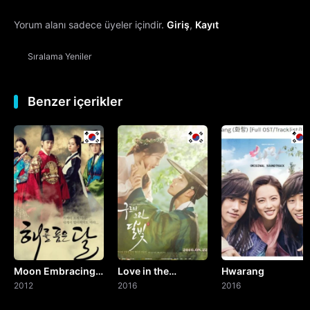
Yorum alanı sadece üyeler içindir.
Giriş
,
Kayıt
13. Bölüm
Sıralama
Yeniler
14. Bölüm
15. Bölüm
Benzer içerikler
16. Bölüm
17. Bölüm
18. Bölüm
19. Bölüm
Moon Embracing
Love in the
Hwarang
20. Bölüm
the Sun
2012
Moonlight
2016
2016