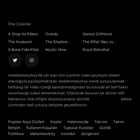
21. Bölüm
22. Bölüm
Öne Çıkanlar
A Shop for Killers
Overdo
Genius Girlfriend
23. Bölüm
The Husband
The Shadow
The Affair Was Just
Sovereign
the Beginning
A Bona Fide Killer
Mystic Nine
Royal Betrothal
24. Bölüm
25. Bölüm
webdramaturkey’de yer alan tüm içerikler video paylaşım siteleri
aracılığıyla paylaşılmaktadır. webdramaturkey kendi sunucularında
26. Bölüm
herhangi bir video içeriği barındırmadığından bu konuda bir telif hakkı
sorumluluğu kabul etmemektedir. Sitemizde bulunan bir dizinin telif
haklarınızı ihlal ettiğini düşünüyorsanız bizimle
[email protected]
adresi
27. Bölüm
üzerinden mail yoluyla iletişime geçebilirsiniz.
kore dizisi izle
çin dizisi
izle
28. Bölüm
Popüler Asya Dizileri
Keşfet
Hakkımızda
Takvim
Takım
İletişim
Kullanım Koşulları
Topluluk Kuralları
Gizlilik
29. Bölüm
Politikası
bldramaturkey
koredizi
dizigecesi