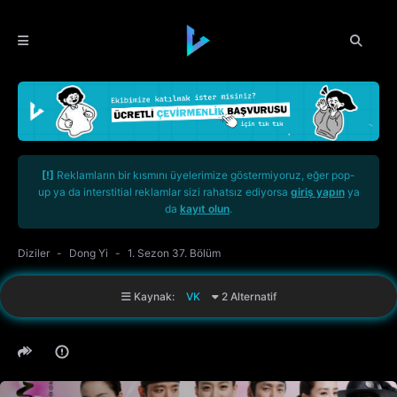
[!]
Reklamların bir kısmını üyelerimize göstermiyoruz, eğer pop-
up ya da interstitial reklamlar sizi rahatsız ediyorsa
giriş yapın
ya
da
kayıt olun
.
Diziler
Dong Yi
1. Sezon 37. Bölüm
Kaynak:
VK
2 Alternatif