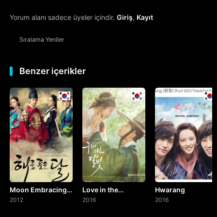
Yorum alanı sadece üyeler içindir.
Giriş
,
Kayıt
13. Bölüm
Sıralama
Yeniler
14. Bölüm
15. Bölüm
Benzer içerikler
16. Bölüm
17. Bölüm
18. Bölüm
19. Bölüm
Moon Embracing
Love in the
Hwarang
20. Bölüm
the Sun
2012
Moonlight
2016
2016