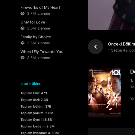
Fireworks of My Heart
3.7M izlenme
Only for Love
3.6M izlenme
Family by Choice
3.5M izlenme
Önceki Bölüm
1. Sezon 42. Bö
When I Fly Towards You
3.5M izlenme
D
1.
İstatistikler
Tar
Toplam film: 473
Yay
Toplam dizi: 2.3B
Toplam bölüm: 37B
Toplam yorum: 2.6M
Toplam üye: 146.5B
Toplam beğeni: 2.8M
Toplam izlenme: 416.1M