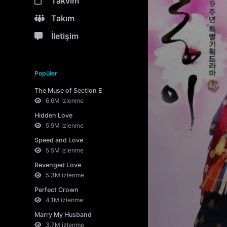
Takvim
Takım
İletişim
Popüler
The Muse of Section E
6.6M izlenme
Hidden Love
5.9M izlenme
Speed and Love
5.5M izlenme
Revenged Love
5.3M izlenme
Perfect Crown
4.1M izlenme
Marry My Husband
3.7M izlenme