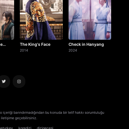
he
The King's Face
Check in Hanyang
2014
2024
o içeriği barındırmadığından bu konuda bir telif hakkı sorumluluğu
iletişime geçebilirsiniz.
kore dizisi izle
çin dizisi izle
maturkey
koredizi
dizigecesi