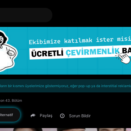
rın bir kısmını üyelerimize göstermiyoruz, eğer pop-up ya da interstitial reklaml
zon 43. Bölüm
lternatif
Paylaş
Sorun Bildir