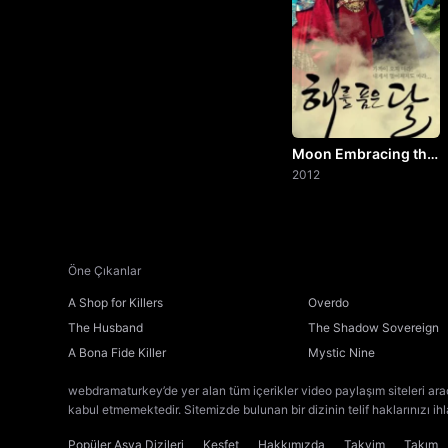
Moon Embracing the
Sun
2012
Öne Çıkanlar
A Shop for Killers
Overdo
The Husband
The Shadow Sovereign
A Bona Fide Killer
Mystic Nine
webdramaturkey’de yer alan tüm içerikler video paylaşım siteleri ara
kabul etmemektedir. Sitemizde bulunan bir dizinin telif haklarınızı ih
Popüler Asya Dizileri
Keşfet
Hakkımızda
Takvim
Takım