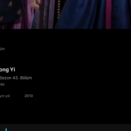
lüm
ong Yi
 Sezon 43. Bölüm
ihi
ın yılı
2010