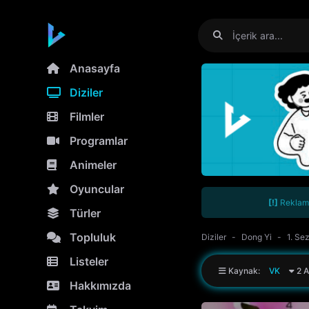
Anasayfa
Diziler
Filmler
Programlar
Animeler
Oyuncular
[!]
Reklamla
Türler
Topluluk
Diziler
Dong Yi
1. Se
Listeler
Kaynak:
VK
2 A
Hakkımızda