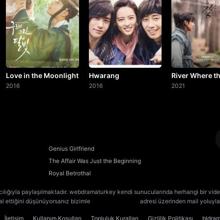
20. Bölüm
21. Bölüm
22. Bölüm
23. Bölüm
Love in the Moonlight
Hwarang
River Where t
2016
2016
Moon Rises
2021
24. Bölüm
25. Bölüm
26. Bölüm
Genius Girlfriend
The Affair Was Just the Beginning
27. Bölüm
Royal Betrothal
28. Bölüm
cılığıyla paylaşılmaktadır. webdramaturkey kendi sunucularında herhangi bir vide
lal ettiğini düşünüyorsanız bizimle
[email protected]
adresi üzerinden mail yoluyla 
29. Bölüm
İletişim
Kullanım Koşulları
Topluluk Kuralları
Gizlilik Politikası
bldra