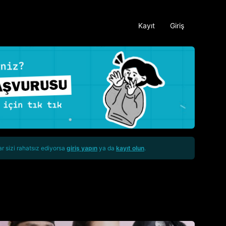
Kayıt
Giriş
ar sizi rahatsız ediyorsa
giriş yapın
ya da
kayıt olun
.