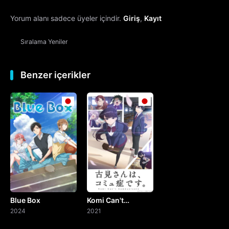
Yorum alanı sadece üyeler içindir.
Giriş
,
Kayıt
13. Bölüm
Sıralama
Yeniler
14. Bölüm
15. Bölüm
Benzer içerikler
16. Bölüm
17. Bölüm
18. Bölüm
19. Bölüm
Blue Box
Komi Can't
20. Bölüm
2024
Communicate
2021