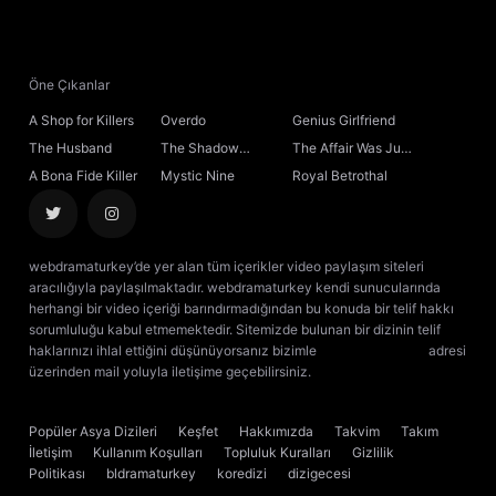
21. Bölüm
22. Bölüm
Öne Çıkanlar
A Shop for Killers
Overdo
Genius Girlfriend
23. Bölüm
The Husband
The Shadow
The Affair Was Just
Sovereign
the Beginning
A Bona Fide Killer
Mystic Nine
Royal Betrothal
24. Bölüm
25. Bölüm
webdramaturkey’de yer alan tüm içerikler video paylaşım siteleri
aracılığıyla paylaşılmaktadır. webdramaturkey kendi sunucularında
26. Bölüm
Sezon Finali
herhangi bir video içeriği barındırmadığından bu konuda bir telif hakkı
sorumluluğu kabul etmemektedir. Sitemizde bulunan bir dizinin telif
haklarınızı ihlal ettiğini düşünüyorsanız bizimle
[email protected]
adresi
üzerinden mail yoluyla iletişime geçebilirsiniz.
kore dizisi izle
çin dizisi
izle
Popüler Asya Dizileri
Keşfet
Hakkımızda
Takvim
Takım
İletişim
Kullanım Koşulları
Topluluk Kuralları
Gizlilik
Politikası
bldramaturkey
koredizi
dizigecesi