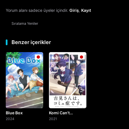
Yorum alanı sadece üyeler içindir.
Giriş
,
Kayıt
13. Bölüm
Sıralama
Yeniler
14. Bölüm
15. Bölüm
Benzer içerikler
16. Bölüm
17. Bölüm
18. Bölüm
19. Bölüm
Blue Box
Komi Can't
20. Bölüm
2024
Communicate
2021