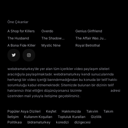
21. Bölüm
22. Bölüm
Öne Çıkanlar
A Shop for Killers
Overdo
Genius Girlfriend
23. Bölüm
The Husband
The Shadow
The Affair Was Just
Sovereign
the Beginning
A Bona Fide Killer
Mystic Nine
Royal Betrothal
24. Bölüm
25. Bölüm
webdramaturkey’de yer alan tüm içerikler video paylaşım siteleri
aracılığıyla paylaşılmaktadır. webdramaturkey kendi sunucularında
26. Bölüm
Final
herhangi bir video içeriği barındırmadığından bu konuda bir telif hakkı
sorumluluğu kabul etmemektedir. Sitemizde bulunan bir dizinin telif
haklarınızı ihlal ettiğini düşünüyorsanız bizimle
[email protected]
adresi
üzerinden mail yoluyla iletişime geçebilirsiniz.
kore dizisi izle
çin dizisi
izle
Popüler Asya Dizileri
Keşfet
Hakkımızda
Takvim
Takım
İletişim
Kullanım Koşulları
Topluluk Kuralları
Gizlilik
Politikası
bldramaturkey
koredizi
dizigecesi