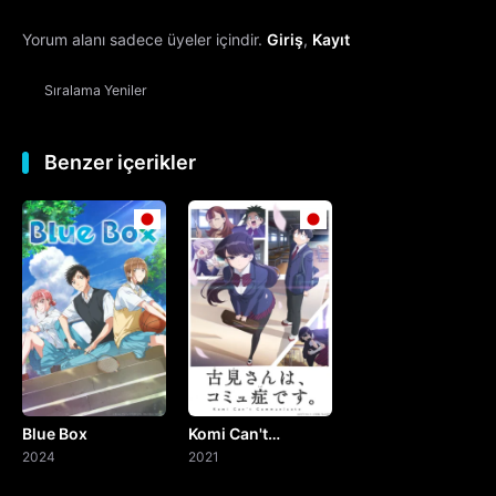
Yorum alanı sadece üyeler içindir.
Giriş
,
Kayıt
13. Bölüm
Sıralama
Yeniler
14. Bölüm
15. Bölüm
Benzer içerikler
16. Bölüm
17. Bölüm
18. Bölüm
19. Bölüm
Blue Box
Komi Can't
20. Bölüm
2024
Communicate
2021