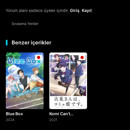
Yorum alanı sadece üyeler içindir.
Giriş
,
Kayıt
13. Bölüm
Sıralama
Yeniler
14. Bölüm
15. Bölüm
Benzer içerikler
16. Bölüm
17. Bölüm
18. Bölüm
19. Bölüm
Blue Box
Komi Can't
20. Bölüm
2024
Communicate
2021