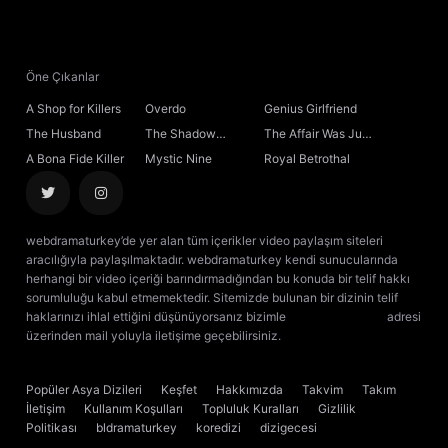
21. Bölüm
22. Bölüm
Öne Çıkanlar
A Shop for Killers
Overdo
Genius Girlfriend
23. Bölüm
The Husband
The Shadow
The Affair Was Just
Sovereign
the Beginning
A Bona Fide Killer
Mystic Nine
Royal Betrothal
24. Bölüm
25. Bölüm
webdramaturkey’de yer alan tüm içerikler video paylaşım siteleri
aracılığıyla paylaşılmaktadır. webdramaturkey kendi sunucularında
26. Bölüm
Sezon Finali
herhangi bir video içeriği barındırmadığından bu konuda bir telif hakkı
sorumluluğu kabul etmemektedir. Sitemizde bulunan bir dizinin telif
haklarınızı ihlal ettiğini düşünüyorsanız bizimle
[email protected]
adresi
üzerinden mail yoluyla iletişime geçebilirsiniz.
kore dizisi izle
çin dizisi
izle
Popüler Asya Dizileri
Keşfet
Hakkımızda
Takvim
Takım
İletişim
Kullanım Koşulları
Topluluk Kuralları
Gizlilik
Politikası
bldramaturkey
koredizi
dizigecesi