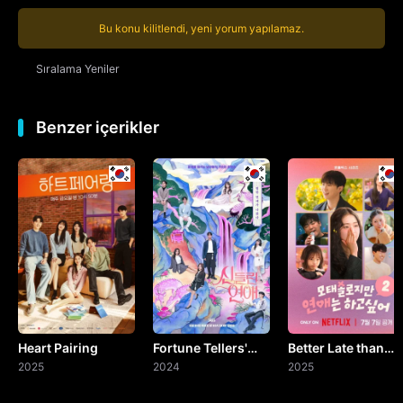
Bu konu kilitlendi, yeni yorum yapılamaz.
Sıralama
Yeniler
Benzer içerikler
Heart Pairing
Fortune Tellers'
Better Late than
2025
Love
2024
Single
2025