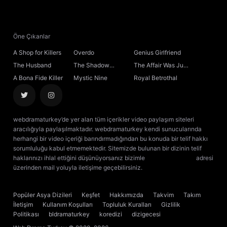
Öne Çıkanlar
A Shop for Killers
Overdo
Genius Girlfriend
The Husband
The Shadow
The Affair Was Just
Sovereign
the Beginning
A Bona Fide Killer
Mystic Nine
Royal Betrothal
webdramaturkey’de yer alan tüm içerikler video paylaşım siteleri
aracılığıyla paylaşılmaktadır. webdramaturkey kendi sunucularında
herhangi bir video içeriği barındırmadığından bu konuda bir telif hakkı
sorumluluğu kabul etmemektedir. Sitemizde bulunan bir dizinin telif
haklarınızı ihlal ettiğini düşünüyorsanız bizimle
[email protected]
adresi
üzerinden mail yoluyla iletişime geçebilirsiniz.
kore dizisi izle
çin dizisi
izle
Popüler Asya Dizileri
Keşfet
Hakkımızda
Takvim
Takım
İletişim
Kullanım Koşulları
Topluluk Kuralları
Gizlilik
Politikası
bldramaturkey
koredizi
dizigecesi