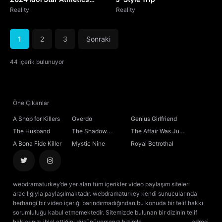
Championships
Reality
Reality
1
2
3
Sonraki
44 içerik bulunuyor
Öne Çıkanlar
A Shop for Killers
Overdo
Genius Girlfriend
The Husband
The Shadow
The Affair Was Just
Sovereign
the Beginning
A Bona Fide Killer
Mystic Nine
Royal Betrothal
webdramaturkey’de yer alan tüm içerikler video paylaşım siteleri
aracılığıyla paylaşılmaktadır. webdramaturkey kendi sunucularında
herhangi bir video içeriği barındırmadığından bu konuda bir telif hakkı
sorumluluğu kabul etmemektedir. Sitemizde bulunan bir dizinin telif
haklarınızı ihlal ettiğini düşünüyorsanız bizimle
[email protected]
adresi