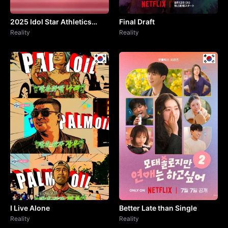
2025 Idol Star Athletics
Final Draft
Championships – Chuseok
Reality
Reality
Special
I Live Alone
Better Late than Single
Reality
Reality