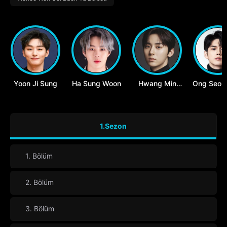
Yoon Ji Sung
Ha Sung Woon
Hwang Min
Ong Seon
Hyun
1.Sezon
1. Bölüm
2. Bölüm
3. Bölüm