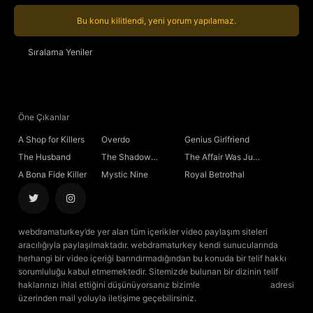
Bu konu kilitlendi, yeni yorum yapılamaz.
Sıralama
Yeniler
Öne Çıkanlar
A Shop for Killers
Overdo
Genius Girlfriend
The Husband
The Shadow
The Affair Was Just
Sovereign
the Beginning
A Bona Fide Killer
Mystic Nine
Royal Betrothal
webdramaturkey’de yer alan tüm içerikler video paylaşım siteleri
aracılığıyla paylaşılmaktadır. webdramaturkey kendi sunucularında
herhangi bir video içeriği barındırmadığından bu konuda bir telif hakkı
sorumluluğu kabul etmemektedir. Sitemizde bulunan bir dizinin telif
haklarınızı ihlal ettiğini düşünüyorsanız bizimle
[email protected]
adresi
üzerinden mail yoluyla iletişime geçebilirsiniz.
kore dizisi izle
çin dizisi
izle