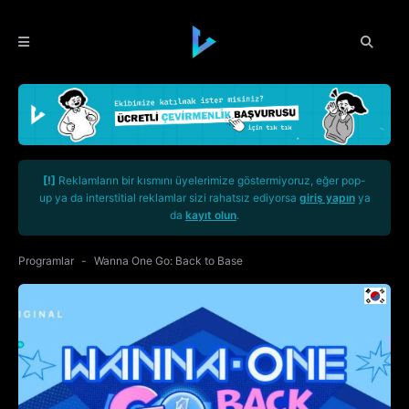
[!]
Reklamların bir kısmını üyelerimize göstermiyoruz, eğer pop-
up ya da interstitial reklamlar sizi rahatsız ediyorsa
giriş yapın
ya
da
kayıt olun
.
Programlar
Wanna One Go: Back to Base