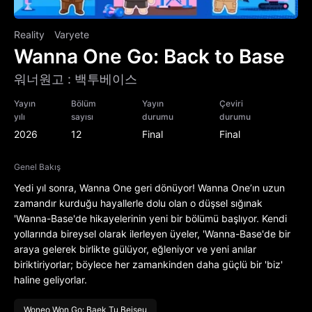
Reality
Varyete
Wanna One Go: Back to Base
워너원고 : 백투베이스
Yayın
Bölüm
Yayın
Çeviri
yılı
sayısı
durumu
durumu
2026
12
Final
Final
Genel Bakış
Yedi yıl sonra, Wanna One geri dönüyor! Wanna One’ın uzun
zamandır kurduğu hayallerle dolu olan o düşsel sığınak
'Wanna-Base'de hikayelerinin yeni bir bölümü başlıyor. Kendi
yollarında bireysel olarak ilerleyen üyeler, 'Wanna-Base'de bir
araya gelerek birlikte gülüyor, eğleniyor ve yeni anılar
biriktiriyorlar; böylece her zamankinden daha güçlü bir 'biz'
haline geliyorlar.
Woneo Won Go: Baek Tu Beiseu