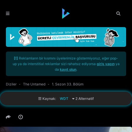
[!]
Reklamların bir kısmını üyelerimize göstermiyoruz, eğer pop-
up ya da interstitial reklamlar sizi rahatsız ediyorsa
giriş yapın
ya
da
kayıt olun
.
Diziler
The Untamed
1. Sezon 33. Bölüm
Kaynak:
WDT
2 Alternatif