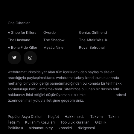
21. Bölüm
22. Bölüm
Öne Çıkanlar
A Shop for Killers
Overdo
Genius Girlfriend
23. Bölüm
The Husband
The Shadow
The Affair Was Just
Sovereign
the Beginning
A Bona Fide Killer
Mystic Nine
Royal Betrothal
24. Bölüm
25. Bölüm
webdramaturkey’de yer alan tüm içerikler video paylaşım siteleri
aracılığıyla paylaşılmaktadır. webdramaturkey kendi sunucularında
26. Bölüm
herhangi bir video içeriği barındırmadığından bu konuda bir telif hakkı
sorumluluğu kabul etmemektedir. Sitemizde bulunan bir dizinin telif
haklarınızı ihlal ettiğini düşünüyorsanız bizimle
[email protected]
adresi
27. Bölüm
üzerinden mail yoluyla iletişime geçebilirsiniz.
kore dizisi izle
çin dizisi
izle
28. Bölüm
Popüler Asya Dizileri
Keşfet
Hakkımızda
Takvim
Takım
İletişim
Kullanım Koşulları
Topluluk Kuralları
Gizlilik
29. Bölüm
Politikası
bldramaturkey
koredizi
dizigecesi