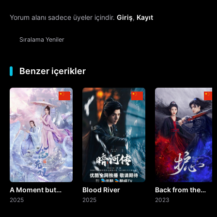
Yorum alanı sadece üyeler içindir.
Giriş
,
Kayıt
13. Bölüm
Sıralama
Yeniler
14. Bölüm
15. Bölüm
Benzer içerikler
16. Bölüm
17. Bölüm
18. Bölüm
19. Bölüm
A Moment but
Blood River
Back from the
20. Bölüm
Forever
2025
2025
Brink
2023