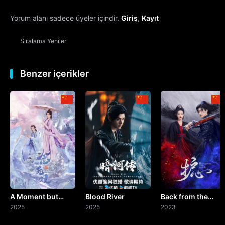
Yorum alanı sadece üyeler içindir.
Giriş
,
Kayıt
13. Bölüm
Sıralama
Yeniler
14. Bölüm
15. Bölüm
Benzer içerikler
16. Bölüm
17. Bölüm
18. Bölüm
19. Bölüm
A Moment but
Blood River
Back from the
20. Bölüm
Forever
2025
2025
Brink
2023