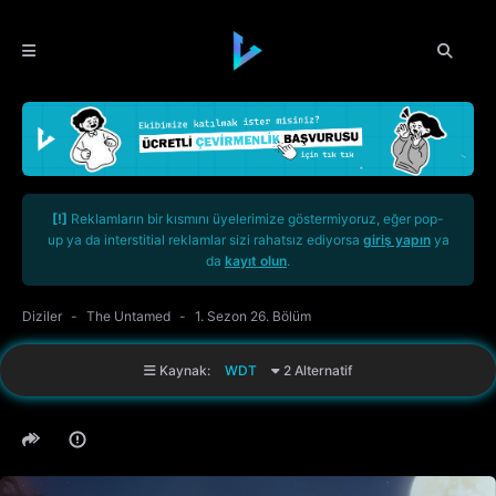
[!]
Reklamların bir kısmını üyelerimize göstermiyoruz, eğer pop-
up ya da interstitial reklamlar sizi rahatsız ediyorsa
giriş yapın
ya
da
kayıt olun
.
Diziler
The Untamed
1. Sezon 26. Bölüm
Kaynak:
WDT
2 Alternatif