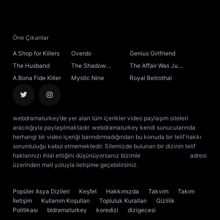
21. Bölüm
22. Bölüm
Öne Çıkanlar
A Shop for Killers
Overdo
Genius Girlfriend
23. Bölüm
The Husband
The Shadow
The Affair Was Just
Sovereign
the Beginning
A Bona Fide Killer
Mystic Nine
Royal Betrothal
24. Bölüm
25. Bölüm
webdramaturkey’de yer alan tüm içerikler video paylaşım siteleri
aracılığıyla paylaşılmaktadır. webdramaturkey kendi sunucularında
26. Bölüm
herhangi bir video içeriği barındırmadığından bu konuda bir telif hakkı
sorumluluğu kabul etmemektedir. Sitemizde bulunan bir dizinin telif
haklarınızı ihlal ettiğini düşünüyorsanız bizimle
[email protected]
adresi
27. Bölüm
üzerinden mail yoluyla iletişime geçebilirsiniz.
kore dizisi izle
çin dizisi
izle
28. Bölüm
Popüler Asya Dizileri
Keşfet
Hakkımızda
Takvim
Takım
İletişim
Kullanım Koşulları
Topluluk Kuralları
Gizlilik
29. Bölüm
Politikası
bldramaturkey
koredizi
dizigecesi