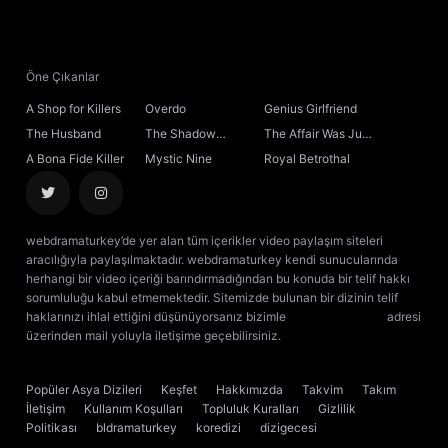
21. Bölüm
22. Bölüm
Öne Çıkanlar
A Shop for Killers
Overdo
Genius Girlfriend
23. Bölüm
The Husband
The Shadow
The Affair Was Just
Sovereign
the Beginning
A Bona Fide Killer
Mystic Nine
Royal Betrothal
24. Bölüm
25. Bölüm
webdramaturkey’de yer alan tüm içerikler video paylaşım siteleri
aracılığıyla paylaşılmaktadır. webdramaturkey kendi sunucularında
26. Bölüm
herhangi bir video içeriği barındırmadığından bu konuda bir telif hakkı
sorumluluğu kabul etmemektedir. Sitemizde bulunan bir dizinin telif
haklarınızı ihlal ettiğini düşünüyorsanız bizimle
[email protected]
adresi
27. Bölüm
üzerinden mail yoluyla iletişime geçebilirsiniz.
kore dizisi izle
çin dizisi
izle
28. Bölüm
Popüler Asya Dizileri
Keşfet
Hakkımızda
Takvim
Takım
İletişim
Kullanım Koşulları
Topluluk Kuralları
Gizlilik
29. Bölüm
Politikası
bldramaturkey
koredizi
dizigecesi