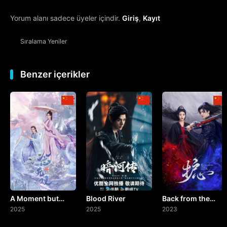
Yorum alanı sadece üyeler içindir.
Giriş
,
Kayıt
13. Bölüm
Sıralama
Yeniler
14. Bölüm
15. Bölüm
Benzer içerikler
16. Bölüm
17. Bölüm
18. Bölüm
19. Bölüm
A Moment but
Blood River
Back from the
20. Bölüm
Forever
2025
2025
Brink
2023