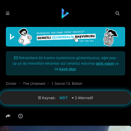
[!]
Reklamların bir kısmını üyelerimize göstermiyoruz, eğer pop-
up ya da interstitial reklamlar sizi rahatsız ediyorsa
giriş yapın
ya
da
kayıt olun
.
Diziler
The Untamed
1. Sezon 13. Bölüm
Kaynak:
WDT
2 Alternatif