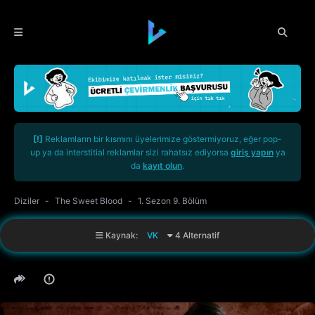
[!]
Reklamların bir kısmını üyelerimize göstermiyoruz, eğer pop-
up ya da interstitial reklamlar sizi rahatsız ediyorsa
giriş yapın
ya
da
kayıt olun
.
Diziler
The Sweet Blood
1. Sezon 9. Bölüm
Kaynak:
VK
4 Alternatif