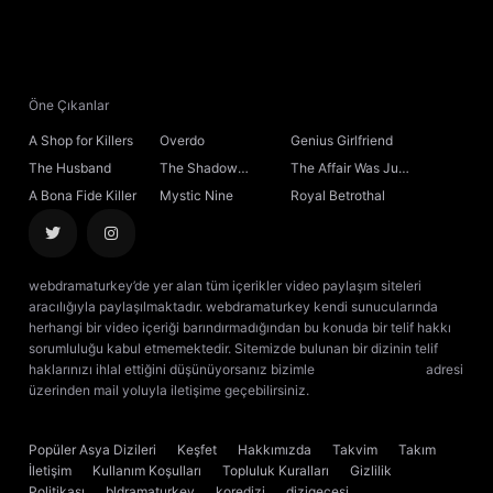
Öne Çıkanlar
A Shop for Killers
Overdo
Genius Girlfriend
The Husband
The Shadow
The Affair Was Just
Sovereign
the Beginning
A Bona Fide Killer
Mystic Nine
Royal Betrothal
webdramaturkey’de yer alan tüm içerikler video paylaşım siteleri
aracılığıyla paylaşılmaktadır. webdramaturkey kendi sunucularında
herhangi bir video içeriği barındırmadığından bu konuda bir telif hakkı
sorumluluğu kabul etmemektedir. Sitemizde bulunan bir dizinin telif
haklarınızı ihlal ettiğini düşünüyorsanız bizimle
[email protected]
adresi
üzerinden mail yoluyla iletişime geçebilirsiniz.
kore dizisi izle
çin dizisi
izle
Popüler Asya Dizileri
Keşfet
Hakkımızda
Takvim
Takım
İletişim
Kullanım Koşulları
Topluluk Kuralları
Gizlilik
Politikası
bldramaturkey
koredizi
dizigecesi