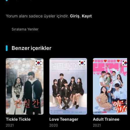
12. Bölüm
Yorum alanı sadece üyeler içindir.
Giriş
,
Kayıt
13. Bölüm
Sıralama
Yeniler
14. Bölüm
15. Bölüm
Final
Benzer içerikler
Tickle Tickle
Love Teenager
Adult Trainee
2021
2020
2021