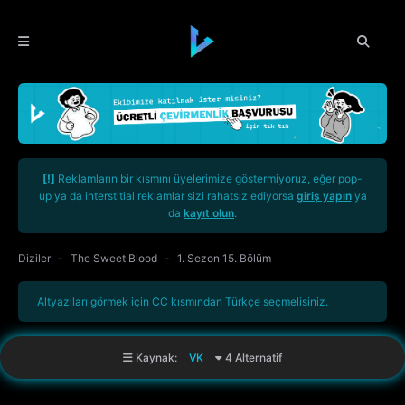
[!]
Reklamların bir kısmını üyelerimize göstermiyoruz, eğer pop-
up ya da interstitial reklamlar sizi rahatsız ediyorsa
giriş yapın
ya
da
kayıt olun
.
Diziler
The Sweet Blood
1. Sezon 15. Bölüm
Altyazıları görmek için CC kısmından Türkçe seçmelisiniz.
Kaynak:
VK
4 Alternatif