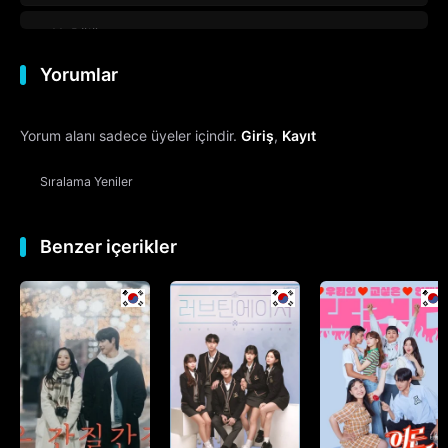
11. Bölüm
Yorumlar
12. Bölüm
Yorum alanı sadece üyeler içindir.
Giriş
,
Kayıt
13. Bölüm
Sıralama
Yeniler
14. Bölüm
15. Bölüm
Final
Benzer içerikler