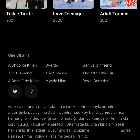
Tickle Tickle
Love Teenager
Adult Trainee
2021
2020
2021
Öne Çıkanlar
A Shop for Killers
Overdo
Genius Girlfriend
The Husband
The Shadow
The Affair Was Just
Sovereign
the Beginning
A Bona Fide Killer
Mystic Nine
Royal Betrothal
webdramaturkey’de yer alan tüm içerikler video paylaşım siteleri
aracılığıyla paylaşılmaktadır. webdramaturkey kendi sunucularında
herhangi bir video içeriği barındırmadığından bu konuda bir telif hakkı
sorumluluğu kabul etmemektedir. Sitemizde bulunan bir dizinin telif
haklarınızı ihlal ettiğini düşünüyorsanız bizimle
[email protected]
adresi
üzerinden mail yoluyla iletişime geçebilirsiniz.
kore dizisi izle
çin dizisi