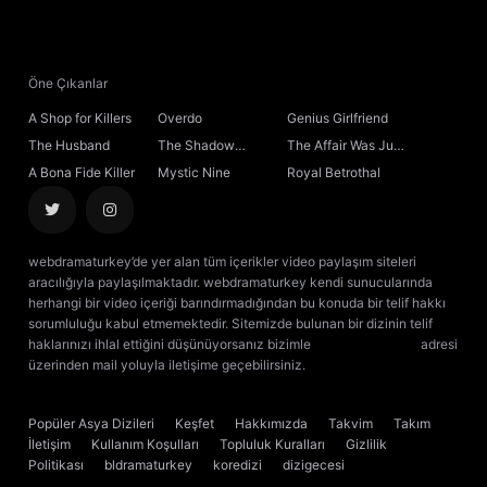
Öne Çıkanlar
A Shop for Killers
Overdo
Genius Girlfriend
The Husband
The Shadow
The Affair Was Just
Sovereign
the Beginning
A Bona Fide Killer
Mystic Nine
Royal Betrothal
webdramaturkey’de yer alan tüm içerikler video paylaşım siteleri
aracılığıyla paylaşılmaktadır. webdramaturkey kendi sunucularında
herhangi bir video içeriği barındırmadığından bu konuda bir telif hakkı
sorumluluğu kabul etmemektedir. Sitemizde bulunan bir dizinin telif
haklarınızı ihlal ettiğini düşünüyorsanız bizimle
[email protected]
adresi
üzerinden mail yoluyla iletişime geçebilirsiniz.
kore dizisi izle
çin dizisi
izle
Popüler Asya Dizileri
Keşfet
Hakkımızda
Takvim
Takım
İletişim
Kullanım Koşulları
Topluluk Kuralları
Gizlilik
Politikası
bldramaturkey
koredizi
dizigecesi