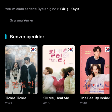
Yorum alanı sadece üyeler içindir.
Giriş
,
Kayıt
13. Bölüm
Sıralama
Yeniler
14. Bölüm
15. Bölüm
Benzer içerikler
16. Bölüm
Final
Tickle Tickle
Kill Me, Heal Me
The Beauty Inside
2021
2015
2018