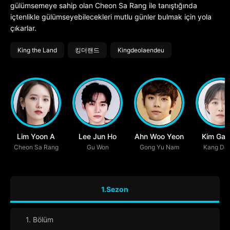
gülümsemeye sahip olan Cheon Sa Rang ile tanıştığında
içtenlikle gülümseyebilecekleri mutlu günler bulmak için yola
çıkarlar.
King the Land
킹더랜드
Kingdeolaendeu
Lim Yoon A
Lee Jun Ho
Ahn Woo Yeon
Kim Ga 
Cheon Sa Rang
Gu Won
Gong Yu Nam
Kang Da 
1.Sezon
1. Bölüm