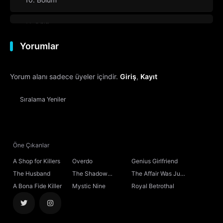
11. Bölüm
Yorumlar
12. Bölüm
Yorum alanı sadece üyeler içindir.
Giriş
,
Kayıt
13. Bölüm
Sıralama
Yeniler
14. Bölüm
15. Bölüm
Öne Çıkanlar
16. Bölüm
Final
A Shop for Killers
Overdo
Genius Girlfriend
The Husband
The Shadow
The Affair Was Just
Sovereign
the Beginning
A Bona Fide Killer
Mystic Nine
Royal Betrothal