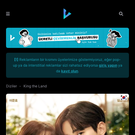
[!]
Reklamların bir kısmını üyelerimize göstermiyoruz, eğer pop-
up ya da interstitial reklamlar sizi rahatsız ediyorsa
giriş yapın
ya
da
kayıt olun
.
Diziler
King the Land