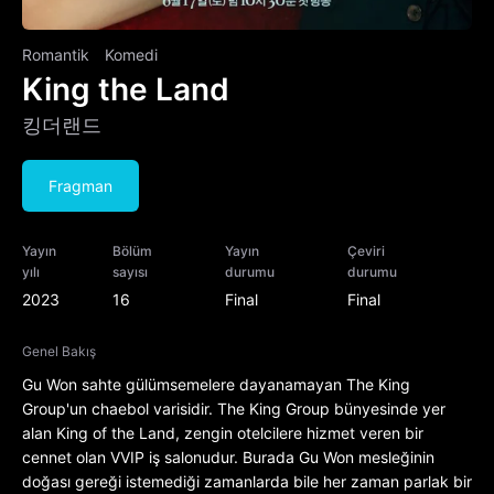
Romantik
Komedi
King the Land
킹더랜드
Fragman
Yayın
Bölüm
Yayın
Çeviri
yılı
sayısı
durumu
durumu
2023
16
Final
Final
Genel Bakış
Gu Won sahte gülümsemelere dayanamayan The King
Group'un chaebol varisidir. The King Group bünyesinde yer
alan King of the Land, zengin otelcilere hizmet veren bir
cennet olan VVIP iş salonudur. Burada Gu Won mesleğinin
doğası gereği istemediği zamanlarda bile her zaman parlak bir