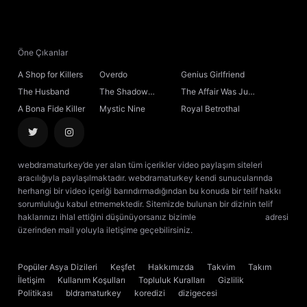
Öne Çıkanlar
A Shop for Killers
Overdo
Genius Girlfriend
The Husband
The Shadow
The Affair Was Just
Sovereign
the Beginning
A Bona Fide Killer
Mystic Nine
Royal Betrothal
webdramaturkey’de yer alan tüm içerikler video paylaşım siteleri
aracılığıyla paylaşılmaktadır. webdramaturkey kendi sunucularında
herhangi bir video içeriği barındırmadığından bu konuda bir telif hakkı
sorumluluğu kabul etmemektedir. Sitemizde bulunan bir dizinin telif
haklarınızı ihlal ettiğini düşünüyorsanız bizimle
[email protected]
adresi
üzerinden mail yoluyla iletişime geçebilirsiniz.
kore dizisi izle
çin dizisi
izle
Popüler Asya Dizileri
Keşfet
Hakkımızda
Takvim
Takım
İletişim
Kullanım Koşulları
Topluluk Kuralları
Gizlilik
Politikası
bldramaturkey
koredizi
dizigecesi