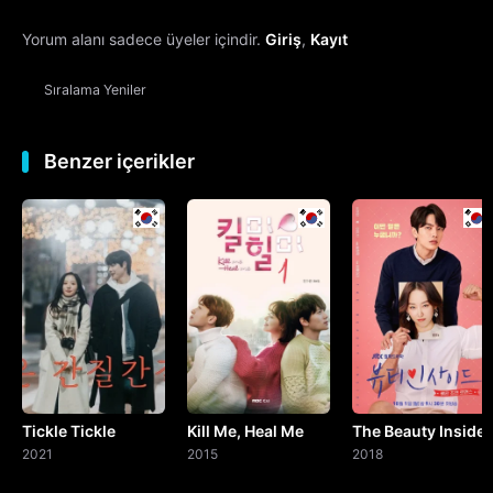
Yorum alanı sadece üyeler içindir.
Giriş
,
Kayıt
13. Bölüm
Sıralama
Yeniler
14. Bölüm
15. Bölüm
Benzer içerikler
16. Bölüm
Final
Tickle Tickle
Kill Me, Heal Me
The Beauty Inside
2021
2015
2018