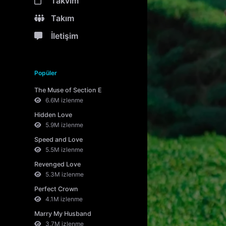
Takvim
Takım
İletişim
Popüler
The Muse of Section E
6.6M izlenme
Hidden Love
5.9M izlenme
Speed and Love
5.5M izlenme
Revenged Love
5.3M izlenme
Perfect Crown
4.1M izlenme
Marry My Husband
3.7M izlenme