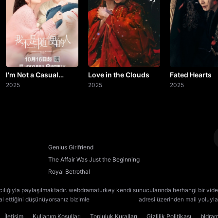
20. Bölüm
21. Bölüm
22. Bölüm
23. Bölüm
I'm Not a Casual
Love in the Clouds
Fated Hearts
Person
2025
2025
2025
24. Bölüm
Final
Genius Girlfriend
The Affair Was Just the Beginning
Royal Betrothal
cılığıyla paylaşılmaktadır. webdramaturkey kendi sunucularında herhangi bir vide
lal ettiğini düşünüyorsanız bizimle
[email protected]
adresi üzerinden mail yoluyla 
İletişim
Kullanım Koşulları
Topluluk Kuralları
Gizlilik Politikası
bldra