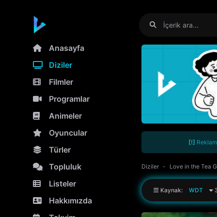
Anasayfa
Diziler
Filmler
Programlar
Animeler
Oyuncular
[!]
Reklamla
Türler
Topluluk
Diziler
Love in the Tea 
Listeler
Kaynak:
WDT
3
Hakkımızda