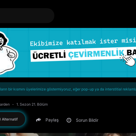
rın bir kısmını üyelerimize göstermiyoruz, eğer pop-up ya da interstitial reklaml
Garden
1. Sezon 21. Bölüm
 Alternatif
Paylaş
Sorun Bildir