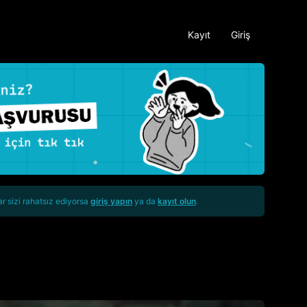
Kayıt
Giriş
ar sizi rahatsız ediyorsa
giriş yapın
ya da
kayıt olun
.