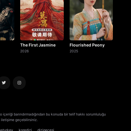
The First Jasmine
Flourished Peony
2026
2025
o içeriği barındırmadığından bu konuda bir telif hakkı sorumluluğu
iletişime geçebilirsiniz.
kore dizisi izle
çin dizisi izle
maturkey
koredizi
dizigecesi