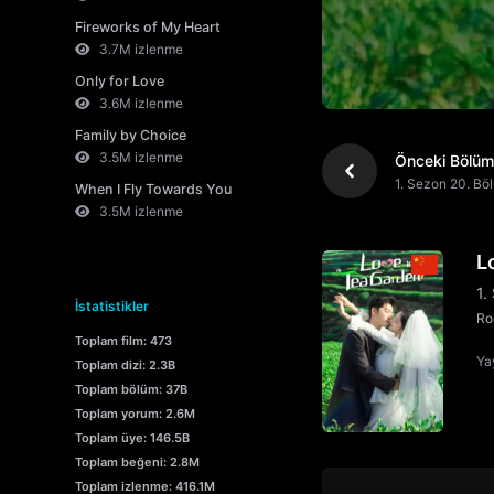
Fireworks of My Heart
3.7M izlenme
Only for Love
3.6M izlenme
Family by Choice
3.5M izlenme
Önceki Bölüm
1. Sezon 20. Bö
When I Fly Towards You
3.5M izlenme
L
1.
İstatistikler
Ro
Toplam film: 473
Yay
Toplam dizi: 2.3B
Toplam bölüm: 37B
Toplam yorum: 2.6M
Toplam üye: 146.5B
Toplam beğeni: 2.8M
Toplam izlenme: 416.1M