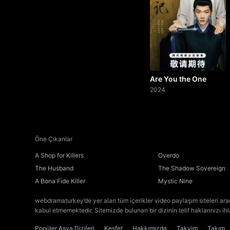
Are You the One
2024
Öne Çıkanlar
A Shop for Killers
Overdo
The Husband
The Shadow Sovereign
A Bona Fide Killer
Mystic Nine
webdramaturkey’de yer alan tüm içerikler video paylaşım siteleri ara
kabul etmemektedir. Sitemizde bulunan bir dizinin telif haklarınızı ih
Popüler Asya Dizileri
Keşfet
Hakkımızda
Takvim
Takım