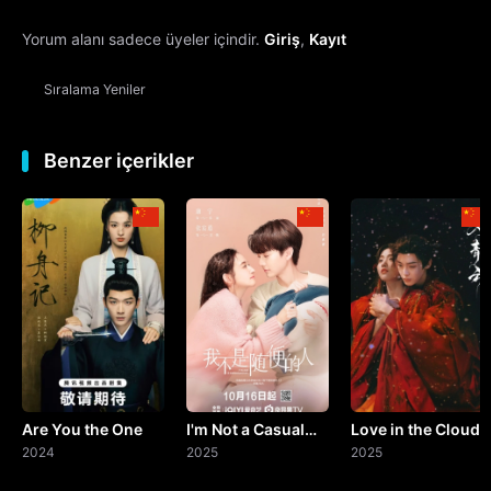
Yorum alanı sadece üyeler içindir.
Giriş
,
Kayıt
13. Bölüm
Sıralama
Yeniler
14. Bölüm
15. Bölüm
Benzer içerikler
16. Bölüm
17. Bölüm
18. Bölüm
19. Bölüm
Are You the One
I'm Not a Casual
Love in the Clouds
20. Bölüm
2024
Person
2025
2025