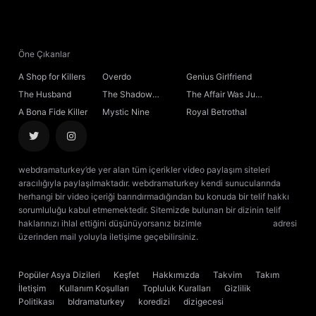
21. Bölüm
22. Bölüm
Öne Çıkanlar
A Shop for Killers
Overdo
Genius Girlfriend
23. Bölüm
The Husband
The Shadow
The Affair Was Just
Sovereign
the Beginning
A Bona Fide Killer
Mystic Nine
Royal Betrothal
24. Bölüm
Final
webdramaturkey’de yer alan tüm içerikler video paylaşım siteleri
aracılığıyla paylaşılmaktadır. webdramaturkey kendi sunucularında
herhangi bir video içeriği barındırmadığından bu konuda bir telif hakkı
sorumluluğu kabul etmemektedir. Sitemizde bulunan bir dizinin telif
haklarınızı ihlal ettiğini düşünüyorsanız bizimle
[email protected]
adresi
üzerinden mail yoluyla iletişime geçebilirsiniz.
kore dizisi izle
çin dizisi
izle
Popüler Asya Dizileri
Keşfet
Hakkımızda
Takvim
Takım
İletişim
Kullanım Koşulları
Topluluk Kuralları
Gizlilik
Politikası
bldramaturkey
koredizi
dizigecesi