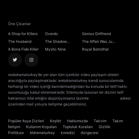
21. Bölüm
22. Bölüm
Öne Çıkanlar
A Shop for Killers
Overdo
Genius Girlfriend
23. Bölüm
The Husband
The Shadow
The Affair Was Just
Sovereign
the Beginning
A Bona Fide Killer
Mystic Nine
Royal Betrothal
24. Bölüm
Final
webdramaturkey’de yer alan tüm içerikler video paylaşım siteleri
aracılığıyla paylaşılmaktadır. webdramaturkey kendi sunucularında
herhangi bir video içeriği barındırmadığından bu konuda bir telif hakkı
sorumluluğu kabul etmemektedir. Sitemizde bulunan bir dizinin telif
haklarınızı ihlal ettiğini düşünüyorsanız bizimle
[email protected]
adresi
üzerinden mail yoluyla iletişime geçebilirsiniz.
kore dizisi izle
çin dizisi
izle
Popüler Asya Dizileri
Keşfet
Hakkımızda
Takvim
Takım
İletişim
Kullanım Koşulları
Topluluk Kuralları
Gizlilik
Politikası
bldramaturkey
koredizi
dizigecesi