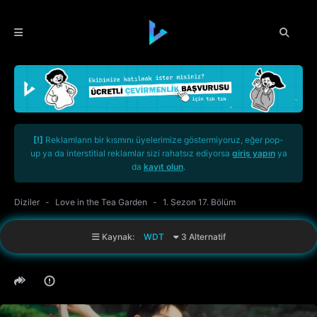
[!]
Reklamların bir kısmını üyelerimize göstermiyoruz, eğer pop-
up ya da interstitial reklamlar sizi rahatsız ediyorsa
giriş yapın
ya
da
kayıt olun
.
Diziler
Love in the Tea Garden
1. Sezon 17. Bölüm
Kaynak:
WDT
3 Alternatif