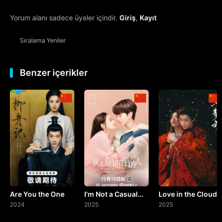
Yorum alanı sadece üyeler içindir.
Giriş
,
Kayıt
13. Bölüm
Sıralama
Yeniler
14. Bölüm
15. Bölüm
Benzer içerikler
16. Bölüm
17. Bölüm
18. Bölüm
19. Bölüm
Are You the One
I'm Not a Casual
Love in the Clouds
20. Bölüm
2024
Person
2025
2025