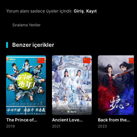
Yorum alanı sadece üyeler içindir.
Giriş
,
Kayıt
13. Bölüm
Sıralama
Yeniler
14. Bölüm
15. Bölüm
Benzer içerikler
16. Bölüm
17. Bölüm
18. Bölüm
19. Bölüm
The Prince of
Ancient Love
Back from the
20. Bölüm
Tennis
2019
Poetry
2021
Brink
2023