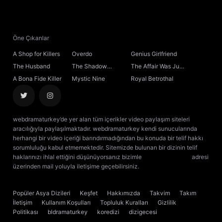
21. Bölüm
22. Bölüm
Öne Çıkanlar
A Shop for Killers
Overdo
Genius Girlfriend
23. Bölüm
The Husband
The Shadow
The Affair Was Just
Sovereign
the Beginning
A Bona Fide Killer
Mystic Nine
Royal Betrothal
24. Bölüm
25. Bölüm
webdramaturkey’de yer alan tüm içerikler video paylaşım siteleri
aracılığıyla paylaşılmaktadır. webdramaturkey kendi sunucularında
26. Bölüm
herhangi bir video içeriği barındırmadığından bu konuda bir telif hakkı
sorumluluğu kabul etmemektedir. Sitemizde bulunan bir dizinin telif
haklarınızı ihlal ettiğini düşünüyorsanız bizimle
[email protected]
adresi
27. Bölüm
üzerinden mail yoluyla iletişime geçebilirsiniz.
kore dizisi izle
çin dizisi
izle
28. Bölüm
Popüler Asya Dizileri
Keşfet
Hakkımızda
Takvim
Takım
İletişim
Kullanım Koşulları
Topluluk Kuralları
Gizlilik
29. Bölüm
Politikası
bldramaturkey
koredizi
dizigecesi