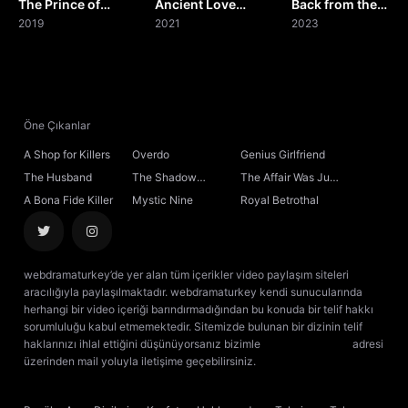
The Prince of
Ancient Love
Back from the
20. Bölüm
Tennis
2019
Poetry
2021
Brink
2023
21. Bölüm
22. Bölüm
Öne Çıkanlar
A Shop for Killers
Overdo
Genius Girlfriend
23. Bölüm
The Husband
The Shadow
The Affair Was Just
Sovereign
the Beginning
A Bona Fide Killer
Mystic Nine
Royal Betrothal
24. Bölüm
25. Bölüm
webdramaturkey’de yer alan tüm içerikler video paylaşım siteleri
aracılığıyla paylaşılmaktadır. webdramaturkey kendi sunucularında
26. Bölüm
herhangi bir video içeriği barındırmadığından bu konuda bir telif hakkı
sorumluluğu kabul etmemektedir. Sitemizde bulunan bir dizinin telif
haklarınızı ihlal ettiğini düşünüyorsanız bizimle
[email protected]
adresi
27. Bölüm
üzerinden mail yoluyla iletişime geçebilirsiniz.
kore dizisi izle
çin dizisi
izle
28. Bölüm