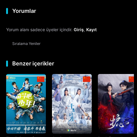
Yorumlar
12. Bölüm
Yorum alanı sadece üyeler içindir.
Giriş
,
Kayıt
13. Bölüm
Sıralama
Yeniler
14. Bölüm
15. Bölüm
Benzer içerikler
16. Bölüm
17. Bölüm
18. Bölüm
19. Bölüm