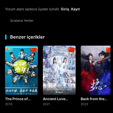
Yorum alanı sadece üyeler içindir.
Giriş
,
Kayıt
13. Bölüm
Sıralama
Yeniler
14. Bölüm
15. Bölüm
Benzer içerikler
16. Bölüm
17. Bölüm
18. Bölüm
19. Bölüm
The Prince of
Ancient Love
Back from the
20. Bölüm
Tennis
2019
Poetry
2021
Brink
2023