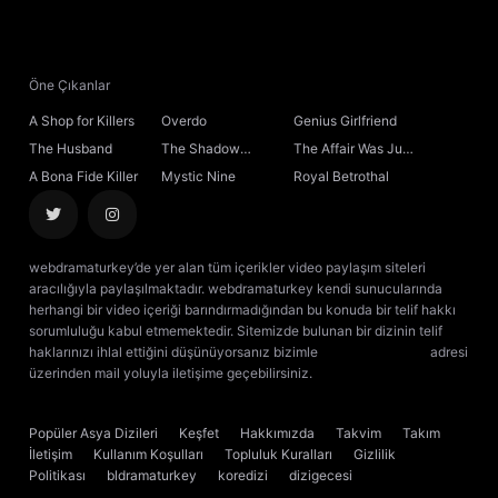
21. Bölüm
22. Bölüm
Öne Çıkanlar
A Shop for Killers
Overdo
Genius Girlfriend
23. Bölüm
The Husband
The Shadow
The Affair Was Just
Sovereign
the Beginning
A Bona Fide Killer
Mystic Nine
Royal Betrothal
24. Bölüm
25. Bölüm
webdramaturkey’de yer alan tüm içerikler video paylaşım siteleri
aracılığıyla paylaşılmaktadır. webdramaturkey kendi sunucularında
26. Bölüm
herhangi bir video içeriği barındırmadığından bu konuda bir telif hakkı
sorumluluğu kabul etmemektedir. Sitemizde bulunan bir dizinin telif
haklarınızı ihlal ettiğini düşünüyorsanız bizimle
[email protected]
adresi
27. Bölüm
üzerinden mail yoluyla iletişime geçebilirsiniz.
kore dizisi izle
çin dizisi
izle
28. Bölüm
Popüler Asya Dizileri
Keşfet
Hakkımızda
Takvim
Takım
İletişim
Kullanım Koşulları
Topluluk Kuralları
Gizlilik
29. Bölüm
Politikası
bldramaturkey
koredizi
dizigecesi