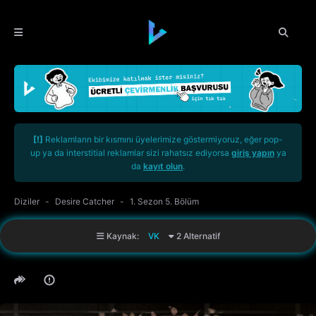
[!]
Reklamların bir kısmını üyelerimize göstermiyoruz, eğer pop-
up ya da interstitial reklamlar sizi rahatsız ediyorsa
giriş yapın
ya
da
kayıt olun
.
Diziler
Desire Catcher
1. Sezon 5. Bölüm
Kaynak:
VK
2 Alternatif