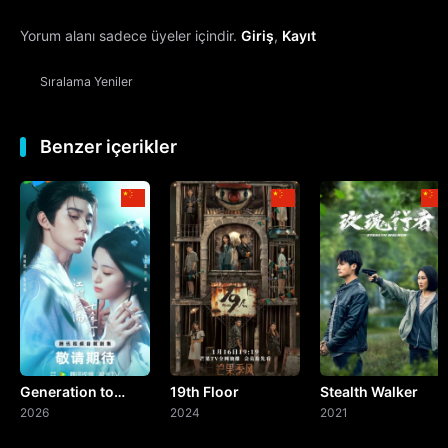
Yorum alanı sadece üyeler içindir.
Giriş
,
Kayıt
13. Bölüm
Sıralama
Yeniler
14. Bölüm
15. Bölüm
Benzer içerikler
16. Bölüm
17. Bölüm
18. Bölüm
19. Bölüm
Generation to
19th Floor
Stealth Walker
20. Bölüm
Generation
2026
2024
2021