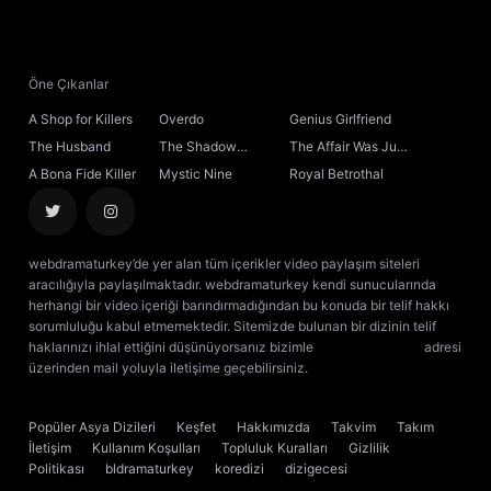
21. Bölüm
22. Bölüm
Öne Çıkanlar
A Shop for Killers
Overdo
Genius Girlfriend
23. Bölüm
The Husband
The Shadow
The Affair Was Just
Sovereign
the Beginning
A Bona Fide Killer
Mystic Nine
Royal Betrothal
24. Bölüm
Final
webdramaturkey’de yer alan tüm içerikler video paylaşım siteleri
aracılığıyla paylaşılmaktadır. webdramaturkey kendi sunucularında
herhangi bir video içeriği barındırmadığından bu konuda bir telif hakkı
sorumluluğu kabul etmemektedir. Sitemizde bulunan bir dizinin telif
haklarınızı ihlal ettiğini düşünüyorsanız bizimle
[email protected]
adresi
üzerinden mail yoluyla iletişime geçebilirsiniz.
kore dizisi izle
çin dizisi
izle
Popüler Asya Dizileri
Keşfet
Hakkımızda
Takvim
Takım
İletişim
Kullanım Koşulları
Topluluk Kuralları
Gizlilik
Politikası
bldramaturkey
koredizi
dizigecesi