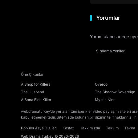
Yorumlar
Yorum alanı sadece üyele
Sıralama
Yeniler
Öne Çıkanlar
A Shop for Killers
Overdo
The Husband
The Shadow Sovereign
A Bona Fide Killer
Mystic Nine
webdramaturkey’de yer alan tüm içerikler video paylaşım siteleri ara
kabul etmemektedir. Sitemizde bulunan bir dizinin telif haklarınızı ih
Popüler Asya Dizileri
Keşfet
Hakkımızda
Takvim
Takım
Web Drama Turkey
© 2020-2026