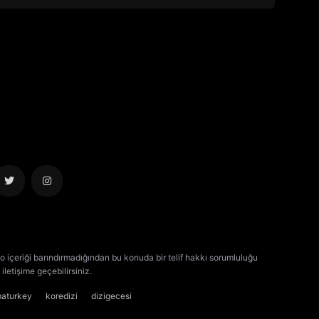
o içeriği barındırmadığından bu konuda bir telif hakkı sorumluluğu
iletişime geçebilirsiniz.
kore dizisi izle
çin dizisi izle
maturkey
koredizi
dizigecesi