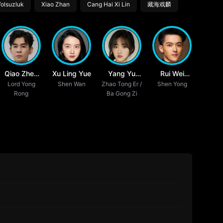
olsuzluk
Xiao Zhan
Cang Hai Xi Lin
藏海戏麟
Qiao Zhen
Xu Ling Yue
Yang Yu
Rui Wei
Lord Yong
Yu
Shen Wan
Zhao Tong Er /
Tong
Shen Yong
Hang
Rong
Ba Gong Zi