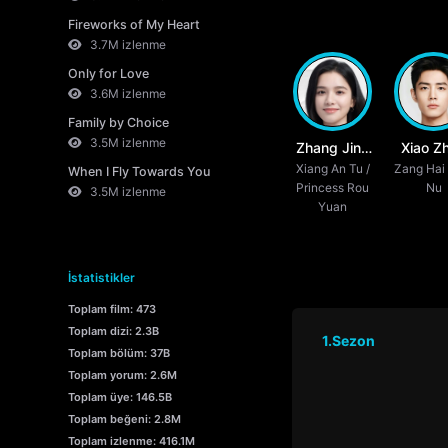
Fireworks of My Heart
3.7M izlenme
Only for Love
3.6M izlenme
Family by Choice
3.5M izlenme
Zhang Jing
Xiao Z
Xiang An Tu /
Yi
Zang Hai 
When I Fly Towards You
Princess Rou
Nu
3.5M izlenme
Yuan
İstatistikler
Toplam film: 473
Toplam dizi: 2.3B
1.Sezon
Toplam bölüm: 37B
Toplam yorum: 2.6M
Toplam üye: 146.5B
Toplam beğeni: 2.8M
Toplam izlenme: 416.1M