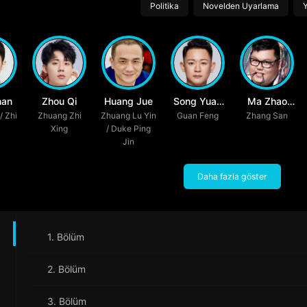
Politika
Novelden Uyarlama
Y
han
Zhou Qi
Huang Jue
Song Yuan
Ma Zhao
/ Zhi
Zhuang Zhi
Zhuang Lu Yin
Guan Feng
Fu
Zhang San
Zhuang
Xing
/ Duke Ping
Jin
Daha fazla göster
1. Bölüm
2. Bölüm
3. Bölüm