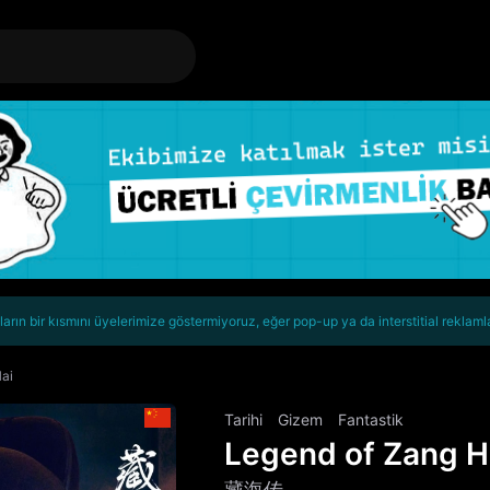
rın bir kısmını üyelerimize göstermiyoruz, eğer pop-up ya da interstitial reklaml
ai
Tarihi
Gizem
Fantastik
Legend of Zang H
藏海传