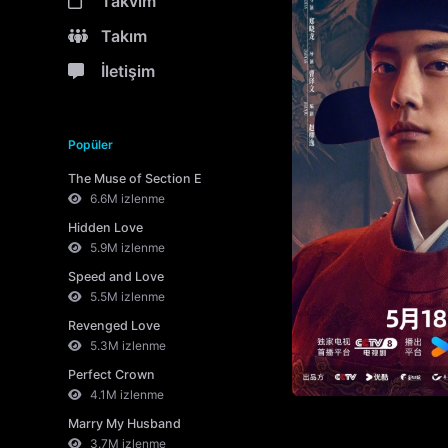
Takvim
Takım
İletişim
Popüler
The Muse of Section E
6.6M izlenme
Hidden Love
5.9M izlenme
Speed and Love
5.5M izlenme
Revenged Love
5.3M izlenme
Perfect Crown
4.1M izlenme
Marry My Husband
3.7M izlenme