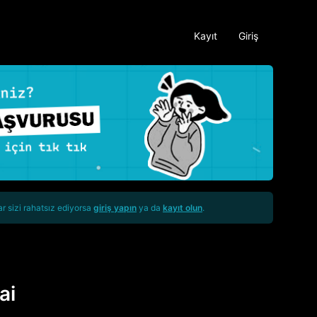
Kayıt
Giriş
ar sizi rahatsız ediyorsa
giriş yapın
ya da
kayıt olun
.
ai