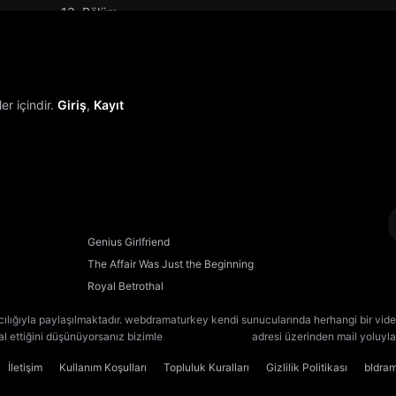
13. Bölüm
14. Bölüm
15. Bölüm
r içindir.
Giriş
,
Kayıt
16. Bölüm
17. Bölüm
18. Bölüm
Genius Girlfriend
19. Bölüm
The Affair Was Just the Beginning
Royal Betrothal
20. Bölüm
cılığıyla paylaşılmaktadır. webdramaturkey kendi sunucularında herhangi bir vide
lal ettiğini düşünüyorsanız bizimle
[email protected]
adresi üzerinden mail yoluyla 
21. Bölüm
İletişim
Kullanım Koşulları
Topluluk Kuralları
Gizlilik Politikası
bldra
22. Bölüm