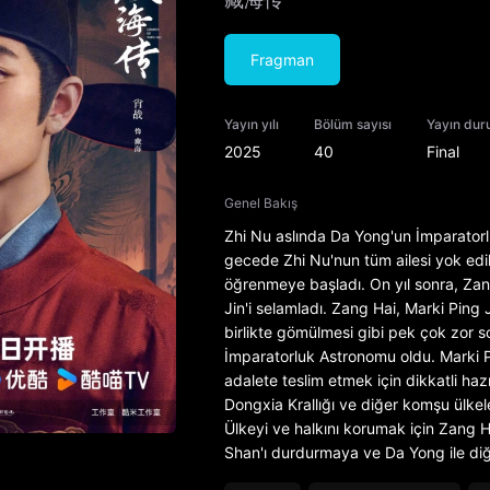
Fragman
Yayın yılı
Bölüm sayısı
Yayın du
2025
40
Final
Genel Bakış
Zhi Nu aslında Da Yong'un İmparator
gecede Zhi Nu'nun tüm ailesi yok edild
öğrenmeye başladı. On yıl sonra, Za
Jin'i selamladı. Zang Hai, Marki Ping
birlikte gömülmesi gibi pek çok zor 
İmparatorluk Astronomu oldu. Marki Pi
adalete teslim etmek için dikkatli ha
Dongxia Krallığı ve diğer komşu ülkel
Ülkeyi ve halkını korumak için Zang H
Shan'ı durdurmaya ve Da Yong ile diğe