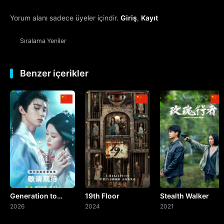
Yorum alanı sadece üyeler içindir.
Giriş
,
Kayıt
13. Bölüm
Sıralama
Yeniler
14. Bölüm
15. Bölüm
Benzer içerikler
16. Bölüm
17. Bölüm
18. Bölüm
19. Bölüm
Generation to
19th Floor
Stealth Walker
20. Bölüm
Generation
2026
2024
2021