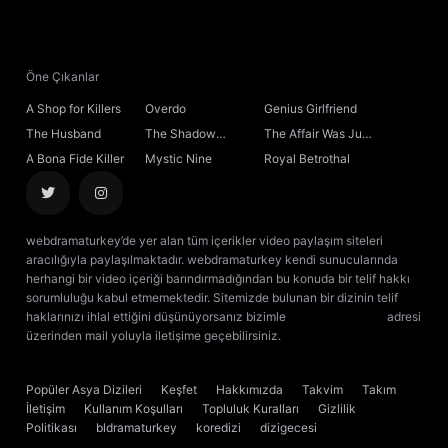
21. Bölüm
22. Bölüm
Öne Çıkanlar
A Shop for Killers
Overdo
Genius Girlfriend
23. Bölüm
The Husband
The Shadow
The Affair Was Just
Sovereign
the Beginning
A Bona Fide Killer
Mystic Nine
Royal Betrothal
24. Bölüm
Final
webdramaturkey’de yer alan tüm içerikler video paylaşım siteleri
aracılığıyla paylaşılmaktadır. webdramaturkey kendi sunucularında
herhangi bir video içeriği barındırmadığından bu konuda bir telif hakkı
sorumluluğu kabul etmemektedir. Sitemizde bulunan bir dizinin telif
haklarınızı ihlal ettiğini düşünüyorsanız bizimle
[email protected]
adresi
üzerinden mail yoluyla iletişime geçebilirsiniz.
kore dizisi izle
çin dizisi
izle
Popüler Asya Dizileri
Keşfet
Hakkımızda
Takvim
Takım
İletişim
Kullanım Koşulları
Topluluk Kuralları
Gizlilik
Politikası
bldramaturkey
koredizi
dizigecesi