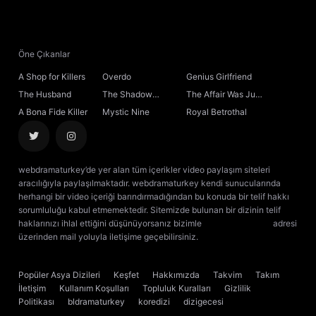
Öne Çıkanlar
A Shop for Killers
Overdo
Genius Girlfriend
The Husband
The Shadow
The Affair Was Just
Sovereign
the Beginning
A Bona Fide Killer
Mystic Nine
Royal Betrothal
webdramaturkey’de yer alan tüm içerikler video paylaşım siteleri
aracılığıyla paylaşılmaktadır. webdramaturkey kendi sunucularında
herhangi bir video içeriği barındırmadığından bu konuda bir telif hakkı
sorumluluğu kabul etmemektedir. Sitemizde bulunan bir dizinin telif
haklarınızı ihlal ettiğini düşünüyorsanız bizimle
[email protected]
adresi
üzerinden mail yoluyla iletişime geçebilirsiniz.
kore dizisi izle
çin dizisi
izle
Popüler Asya Dizileri
Keşfet
Hakkımızda
Takvim
Takım
İletişim
Kullanım Koşulları
Topluluk Kuralları
Gizlilik
Politikası
bldramaturkey
koredizi
dizigecesi