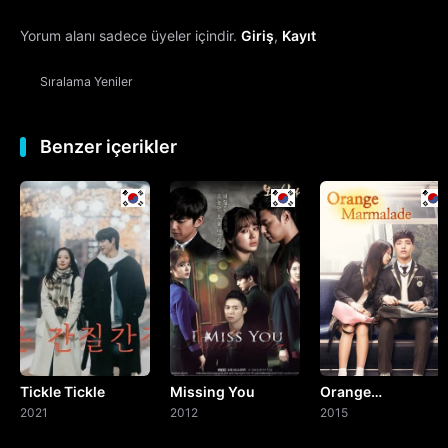
Yorum alanı sadece üyeler içindir.
Giriş
,
Kayıt
13. Bölüm
Sıralama
Yeniler
14. Bölüm
15. Bölüm
Benzer içerikler
16. Bölüm
Final
Tickle Tickle
Missing You
Orange
2021
2012
Marmalade
2015