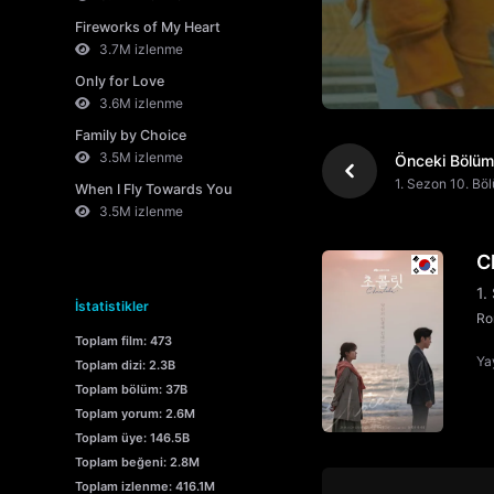
Fireworks of My Heart
3.7M izlenme
Only for Love
3.6M izlenme
Family by Choice
3.5M izlenme
Önceki Bölüm
1. Sezon 10. Bö
When I Fly Towards You
3.5M izlenme
C
1.
İstatistikler
Ro
Toplam film: 473
Yay
Toplam dizi: 2.3B
Toplam bölüm: 37B
Toplam yorum: 2.6M
Toplam üye: 146.5B
Toplam beğeni: 2.8M
Toplam izlenme: 416.1M