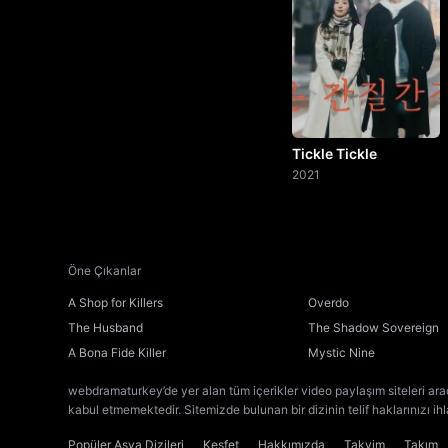
Tickle Tickle
2021
Öne Çıkanlar
A Shop for Killers
Overdo
The Husband
The Shadow Sovereign
A Bona Fide Killer
Mystic Nine
webdramaturkey’de yer alan tüm içerikler video paylaşım siteleri ara
kabul etmemektedir. Sitemizde bulunan bir dizinin telif haklarınızı ih
Popüler Asya Dizileri
Keşfet
Hakkımızda
Takvim
Takım