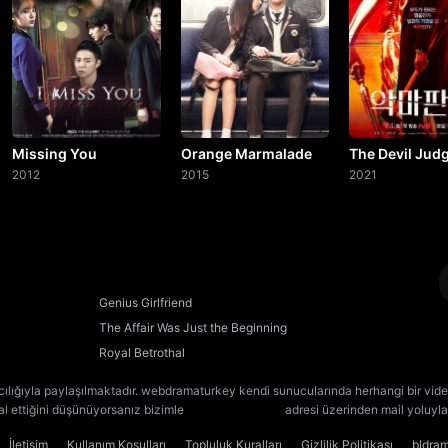
Missing You
Orange Marmalade
The Devil Jud
2012
2015
2021
Genius Girlfriend
The Affair Was Just the Beginning
Royal Betrothal
cılığıyla paylaşılmaktadır. webdramaturkey kendi sunucularında herhangi bir vide
lal ettiğini düşünüyorsanız bizimle
[email protected]
adresi üzerinden mail yoluyla 
İletişim
Kullanım Koşulları
Topluluk Kuralları
Gizlilik Politikası
bldra