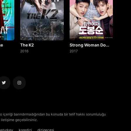
ge
The K2
Strong Woman Do
2016
Bong Soon
2017
o içeriği barındırmadığından bu konuda bir telif hakkı sorumluluğu
iletişime geçebilirsiniz.
kore dizisi izle
çin dizisi izle
maturkey
koredizi
dizigecesi