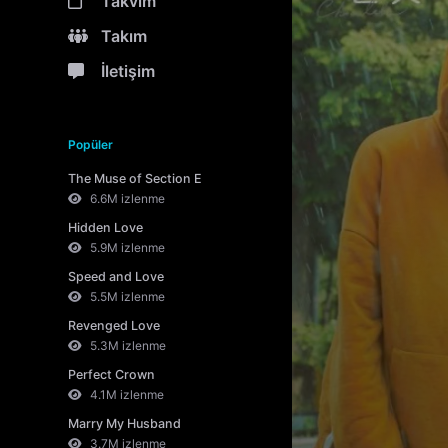
Takvim
Takım
İletişim
Popüler
The Muse of Section E
6.6M izlenme
Hidden Love
5.9M izlenme
Speed and Love
5.5M izlenme
Revenged Love
5.3M izlenme
Perfect Crown
4.1M izlenme
Marry My Husband
3.7M izlenme