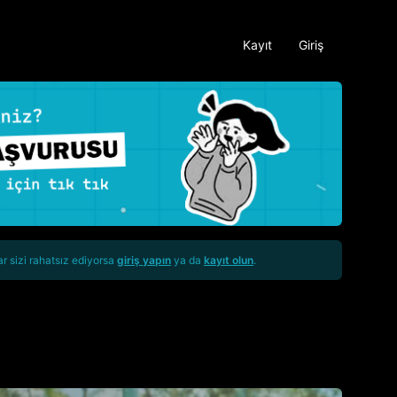
Kayıt
Giriş
ar sizi rahatsız ediyorsa
giriş yapın
ya da
kayıt olun
.