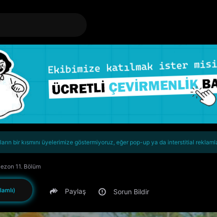
rın bir kısmını üyelerimize göstermiyoruz, eğer pop-up ya da interstitial reklaml
Sezon 11. Bölüm
lamlı)
Paylaş
Sorun Bildir