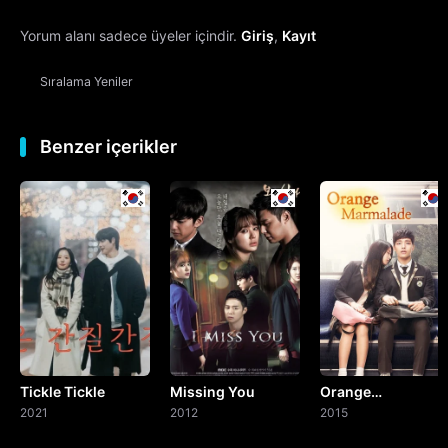
Yorum alanı sadece üyeler içindir.
Giriş
,
Kayıt
13. Bölüm
Sıralama
Yeniler
14. Bölüm
15. Bölüm
Benzer içerikler
16. Bölüm
Final
Tickle Tickle
Missing You
Orange
2021
2012
Marmalade
2015