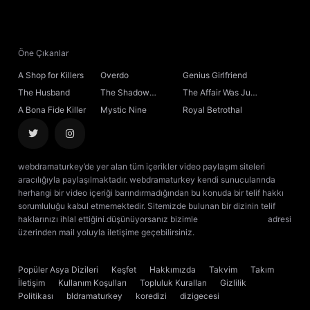
Öne Çıkanlar
A Shop for Killers
Overdo
Genius Girlfriend
The Husband
The Shadow
The Affair Was Just
Sovereign
the Beginning
A Bona Fide Killer
Mystic Nine
Royal Betrothal
webdramaturkey’de yer alan tüm içerikler video paylaşım siteleri
aracılığıyla paylaşılmaktadır. webdramaturkey kendi sunucularında
herhangi bir video içeriği barındırmadığından bu konuda bir telif hakkı
sorumluluğu kabul etmemektedir. Sitemizde bulunan bir dizinin telif
haklarınızı ihlal ettiğini düşünüyorsanız bizimle
[email protected]
adresi
üzerinden mail yoluyla iletişime geçebilirsiniz.
kore dizisi izle
çin dizisi
izle
Popüler Asya Dizileri
Keşfet
Hakkımızda
Takvim
Takım
İletişim
Kullanım Koşulları
Topluluk Kuralları
Gizlilik
Politikası
bldramaturkey
koredizi
dizigecesi