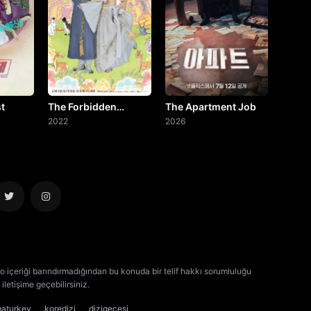
st
The Forbidden
The Apartment Job
Marriage
2022
2026
o içeriği barındırmadığından bu konuda bir telif hakkı sorumluluğu
iletişime geçebilirsiniz.
kore dizisi izle
çin dizisi izle
maturkey
koredizi
dizigecesi