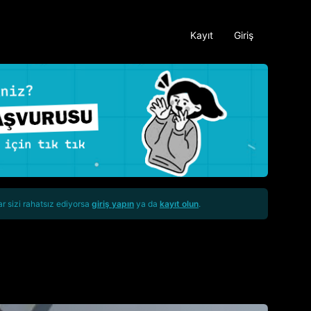
Kayıt
Giriş
ar sizi rahatsız ediyorsa
giriş yapın
ya da
kayıt olun
.