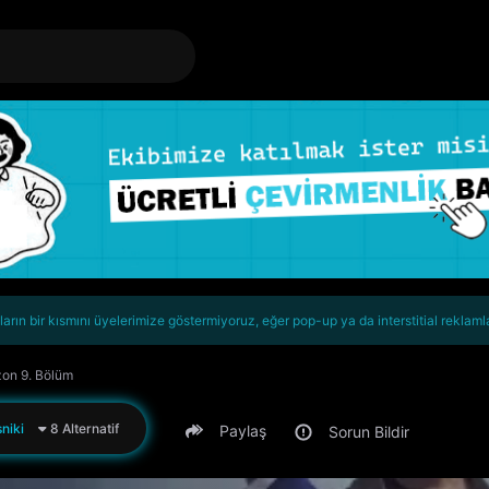
rın bir kısmını üyelerimize göstermiyoruz, eğer pop-up ya da interstitial reklaml
zon 9. Bölüm
niki
8 Alternatif
Paylaş
Sorun Bildir