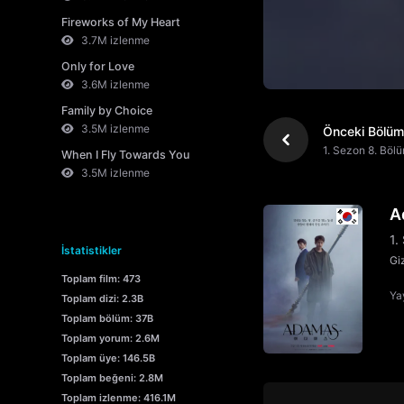
Fireworks of My Heart
3.7M izlenme
Only for Love
3.6M izlenme
Family by Choice
3.5M izlenme
Önceki Bölüm
1. Sezon 8. Böl
When I Fly Towards You
3.5M izlenme
A
1.
İstatistikler
Gi
Toplam film: 473
Yay
Toplam dizi: 2.3B
Toplam bölüm: 37B
Toplam yorum: 2.6M
Toplam üye: 146.5B
Toplam beğeni: 2.8M
Toplam izlenme: 416.1M