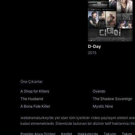
D-Day
2015
Öne Çıkanlar
A Shop for Killers
Overdo
The Husband
The Shadow Sovereign
A Bona Fide Killer
Mystic Nine
webdramaturkey’de yer alan tüm içerikler video paylaşım siteleri ara
kabul etmemektedir. Sitemizde bulunan bir dizinin telif haklarınızı ih
Popüler Asya Dizileri
Keşfet
Hakkımızda
Takvim
Takım