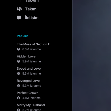
Takvim
Takım
İletişim
Popüler
The Muse of Section E
6.6M izlenme
Hidden Love
5.9M izlenme
Speed and Love
5.5M izlenme
Revenged Love
5.3M izlenme
Perfect Crown
4.1M izlenme
Marry My Husband
3.7M izlenme