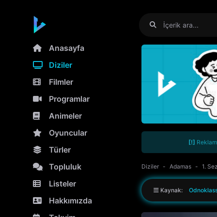
Anasayfa
Diziler
Filmler
Programlar
Animeler
Oyuncular
[!]
Reklamla
Türler
Topluluk
Diziler
Adamas
1. Se
Listeler
Kaynak:
Odnoklass
Hakkımızda