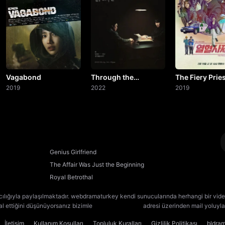
Vagabond
Through the
The Fiery Prie
2019
Darkness
2022
2019
Genius Girlfriend
The Affair Was Just the Beginning
Royal Betrothal
cılığıyla paylaşılmaktadır. webdramaturkey kendi sunucularında herhangi bir vide
lal ettiğini düşünüyorsanız bizimle
[email protected]
adresi üzerinden mail yoluyla 
İletişim
Kullanım Koşulları
Topluluk Kuralları
Gizlilik Politikası
bldra